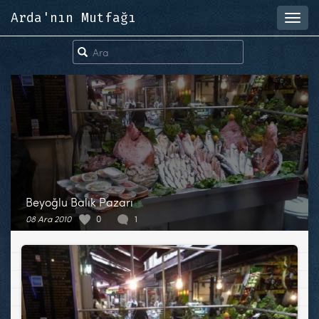
Arda'nın Mutfağı
Toggl
navig
Beyoğlu Balık Pazarı
08 Ara 2010
0
1