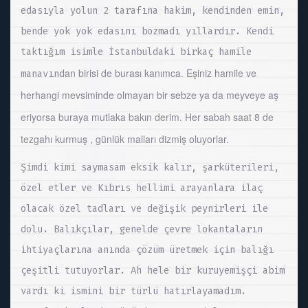
edasıyla yolun 2 tarafına hakim, kendinden emin,
bende yok yok edasını bozmadı yıllardır. Kendi
taktığım isimle İstanbuldaki birkaç hamile
an birisi de burası kanımca. Eşiniz hamile ve
manavınd
herhangi mevsiminde olmayan bir sebze ya da meyveye aş
eriyorsa buraya mutlaka bakın derim. Her sabah saat 8 de
tezgahı kurmuş , günlük malları dizmiş oluyorlar.
Şimdi kimi saymasam eksik kalır, şarküterileri,
özel etler ve Kıbrıs hellimi arayanlara ilaç
olacak özel tadları ve değişik peynirleri ile
dolu. Balıkçılar, genelde çevre lokantaların
ihtiyaçlarına anında çözüm üretmek için balığı
çeşitli tutuyorlar. Ah hele bir kuruyemişçi abim
vardı ki ismini bir türlü hatırlayamadım.