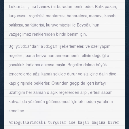
buradan temin eder. Balık pazarı,
lokanta , malzemesini
turşucusu, reçelcisi, mantarcısı, baharatçısı, manavı, kasabı,
balıkçısı, şarküterisi, kuruyemişçisi ile Beyoğlu’nun
vazgeçilmez renklerinden biridir benim için.
rlemeler, ve özel yapım
Üç yıldız’dan aldığım şeke
reçeller , bana herzaman anneannemin elinin değdiği o
çocukluk tadlarını anımsatmıştır. Reçeller daima büyük
tencerelerde ağzı kapalı şekilde durur ve siz içine dalın diye
kapı girişinde beklerler. Önünden geçip de içeri kafayı
uzattığım her zaman o açık reçellerden alıp , ertesi sabah
kahvaltıda yüzümün gülümsemesi için bir neden yaratırım
kendime…
Arıoğullarındaki turşular ise başlı başına birer