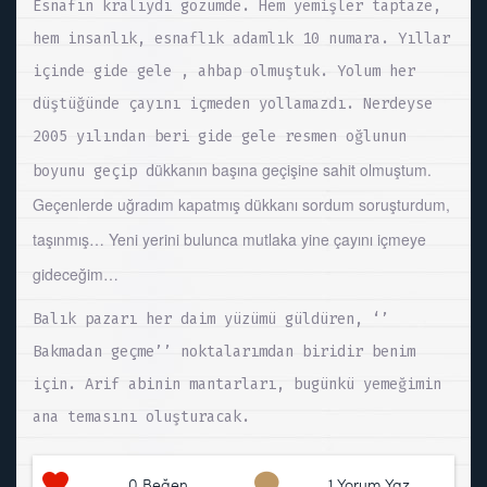
Esnafın kralıydı gözümde. Hem yemişler taptaze,
hem insanlık, esnaflık adamlık 10 numara. Yıllar
içinde gide gele , ahbap olmuştuk. Yolum her
düştüğünde çayını içmeden yollamazdı. Nerdeyse
2005 yılından beri gide gele resmen oğlunun
ükkanın başına geçişine sahit olmuştum.
boyunu geçip d
Geçenlerde uğradım kapatmış dükkanı sordum soruşturdum,
taşınmış… Yeni yerini bulunca mutlaka yine çayını içmeye
gideceğim…
Balık pazarı her daim yüzümü güldüren, ‘’
Bakmadan geçme’’ noktalarımdan biridir benim
için. Arif abinin mantarları, bugünkü yemeğimin
ana temasını oluşturacak.
0
Beğen
1 Yorum Yaz