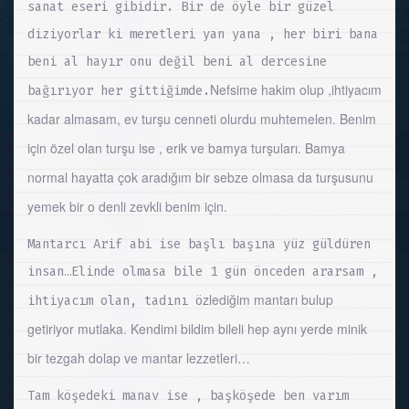
sanat eseri gibidir. Bir de öyle bir güzel
diziyorlar ki meretleri yan yana , her biri bana
beni al hayır onu değil beni al dercesine
Nefsime hakim olup ,ihtiyacım
bağırıyor her gittiğimde.
kadar almasam, ev turşu cenneti olurdu muhtemelen. Benim
için özel olan turşu ise , erik ve bamya turşuları. Bamya
normal hayatta çok aradığım bir sebze olmasa da turşusunu
yemek bir o denli zevkli benim için.
Mantarcı Arif abi ise başlı başına yüz güldüren
insan…Elinde olmasa bile 1 gün önceden ararsam ,
zlediğim mantarı bulup
ihtiyacım olan, tadını ö
getiriyor mutlaka. Kendimi bildim bileli hep aynı yerde minik
bir tezgah dolap ve mantar lezzetleri…
Tam köşedeki manav ise , başköşede ben varım