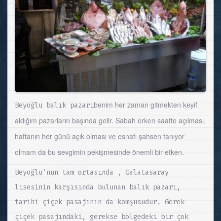
benim her zaman gitmekten keyif
Beyoğlu balık pazarı
aldığım pazarların başında gelir. Sabah erken saatte açılması,
haftanın her günü açık olması ve esnafı şahsen tanıyor
olmam da bu sevgimin pekişmesinde önemli bir etken.
Beyoğlu’nun tam ortasında , Galatasaray
lisesinin karşısında bulunan balık pazarı,
tarihi çiçek pasajının da komşusudur. Gerek
çiçek pasajındaki, gerekse bölgedeki bir çok