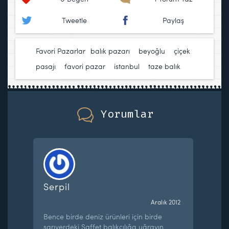
Tweetle
Paylaş
Favori Pazarlar
balık pazarı
,
beyoğlu
,
çiçek
pasajı
,
favori pazar
,
istanbul
,
taze balık
Yorumlar
Serpil
Aralık 2012
Bence birde deniz ürünleri için birde
sarıyerdeki Saffet balıkçılığa uğrayın