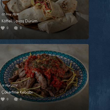
02 May 2026
Köfteli Lavaş Dürüm
0
0
19 Mar 2026
Çökertme Kebabı
0
0