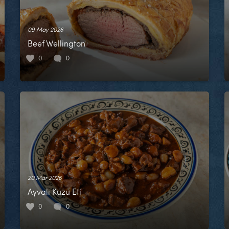
09 May 2026
Beef Wellington
0
0
20 Mar 2026
Ayvalı Kuzu Eti
0
0