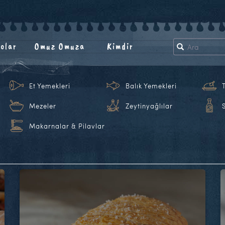
olar
Omuz Omuza
Kimdir
Et Yemekleri
Balık Yemekleri
Mezeler
Zeytinyağlılar
Makarnalar & Pilavlar