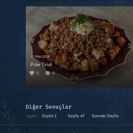
15 Mar 2026
Pide Tiridi
0
0
Diğer Sonuçlar
Sayfa
2
…
Sayfa
47
Sonraki Sayfa
Sayfa
1