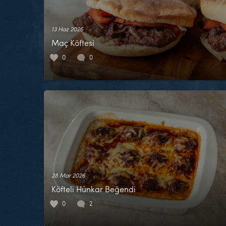
13 Haz 2026
Maç Köftesi
0
0
28 Mar 2026
Köfteli Hünkar Beğendi
0
2