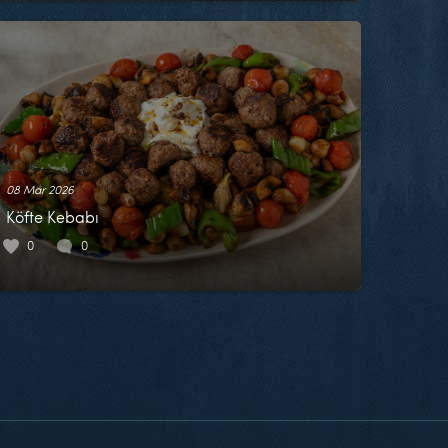
08 Mar 2026
Köfte Kebabı
0
0