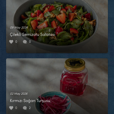
09 May 2026
Çilekli Semizotu Salatası
0
0
02 May 2026
Kırmızı Soğan Turşusu
0
2