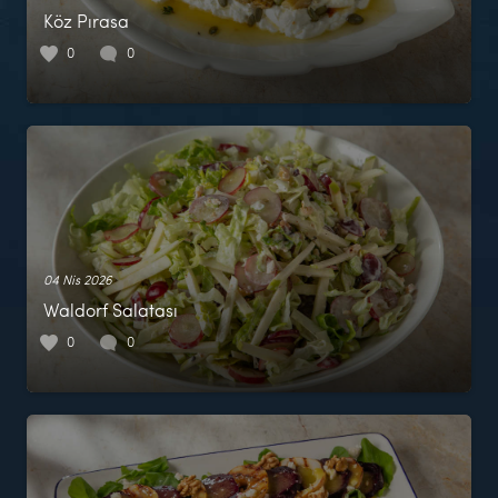
Köz Pırasa
0
0
04 Nis 2026
Waldorf Salatası
0
0