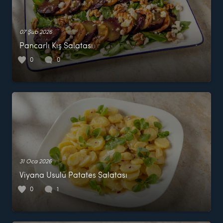
07 Şub 2026
Pancarlı Kış Salatası
0
0
31 Oca 2026
Viyana Usulü Patates Salatası
0
1