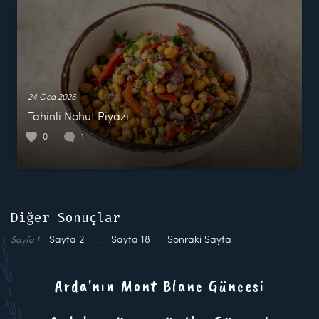
24 Oca 2026
Tahinli Nohut Piyazı
0
1
Diğer Sonuçlar
Sayfa
2
…
Sayfa
18
Sonraki Sayfa
Sayfa
1
Arda'nın Mont Blanc Güncesi