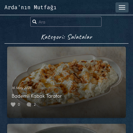
Arda'nın Mutfağı
Toggl
navig
Kategori: Salatalar
16 May 2026
Bademli Kabak Tarator
0
2