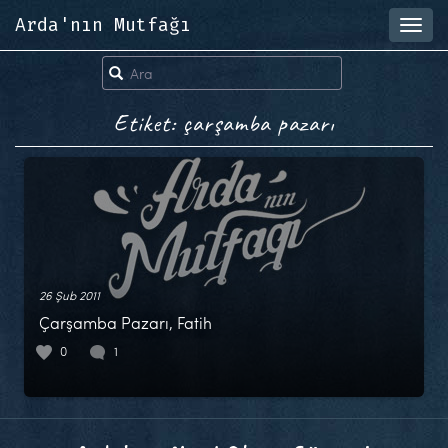
Arda'nın Mutfağı
Toggl
navig
Etiket: çarşamba pazarı
26 Şub 2011
Çarşamba Pazarı, Fatih
0
1