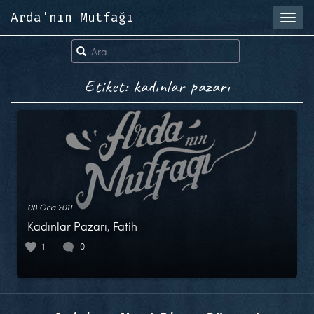
Arda'nın Mutfağı
Toggl
navig
Etiket: kadınlar pazarı
08 Oca 2011
Kadınlar Pazarı, Fatih
1
0