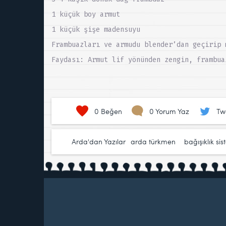
1 küçük boy armut
1 küçük şişe madensuyu
Frambuazları ve armudu blender’dan geçirip 
Faydası: Armut lif yönünden zengin, frambua
0
Beğen
0 Yorum Yaz
Tw
Arda'dan Yazılar
arda türkmen
,
bağışıklık sis