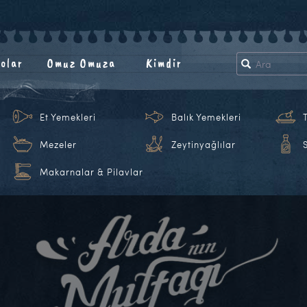
olar
Omuz Omuza
Kimdir
Et Yemekleri
Balık Yemekleri
Mezeler
Zeytinyağlılar
Makarnalar & Pilavlar