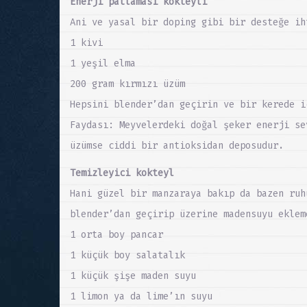
Enerji patlaması kokteyli
Ani ve yasal bir doping gibi bir desteğe ih
1 kivi
1 yeşil elma
200 gram kırmızı üzüm
Hepsini blender’dan geçirin ve bir kerede i
Faydası: Meyvelerdeki doğal şeker enerji se
üzümse ciddi bir antioksidan deposudur.
Temizleyici kokteyl
Hani güzel bir manzaraya bakıp da bazen ruh
blender’dan geçirip üzerine madensuyu eklem
1 orta boy pancar
1 küçük boy salatalık
1 küçük şişe maden suyu
1 limon ya da lime’ın suyu