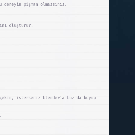
u deneyin pişman olmazsınız.
ını oluşturur.
çekin, isterseniz blender’a buz da koyup
.