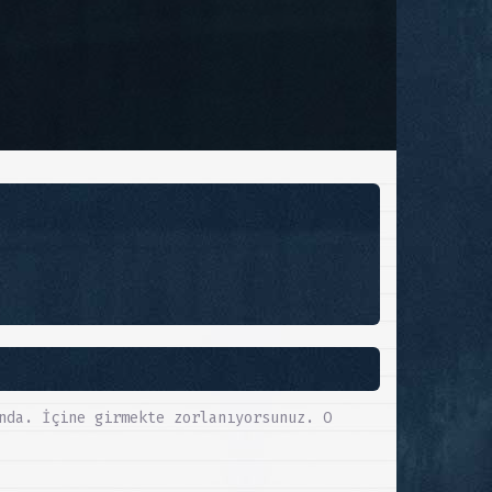
nda. İçine girmekte zorlanıyorsunuz. O