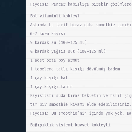
Faydası: Pancar kabızlığa birebir çözümlerd
Bol vitaminli kokteyl
Aslında bu tarif biraz daha smoothie sınıfı
6-7 kuru kayısı
½ bardak su (100-125 ml)
½ bardak yağsız süt (100-125 ml)
1 adet orta boy armut
1 tepeleme tatlı kaşığı dövülmüş badem
1 çay kaşığı bal
1 çay kaşığı tahin
Kayısıları suda biraz bekletin ve hafif şiş
tam bir smoothie kıvamı elde edebilirsiniz.
Faydası: Bu smoothie’nin içinde yok yok. Ba
Bağışıklık sistemi kuvvet kokteyli