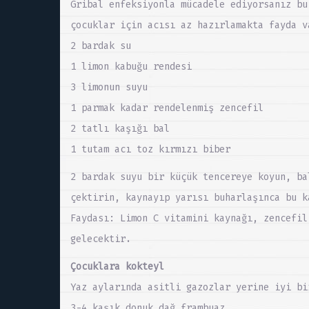
Gribal enfeksiyonla mücadele ediyorsanız bu
çocuklar için acısı az hazırlamakta fayda v
2 bardak su
1 limon kabuğu rendesi
3 limonun suyu
1 parmak kadar rendelenmiş zencefil
2 tatlı kaşığı bal
1 tutam acı toz kırmızı biber
2 bardak suyu bir küçük tencereye koyun, ba
çektirin, kaynayıp yarısı buharlaşınca bu k
Faydası: Limon C vitamini kaynağı, zencefil
gelecektir.
Çocuklara kokteyl
Yaz aylarında asitli gazozlar yerine iyi bi
3-4 kaşık donuk dağ frambuaz