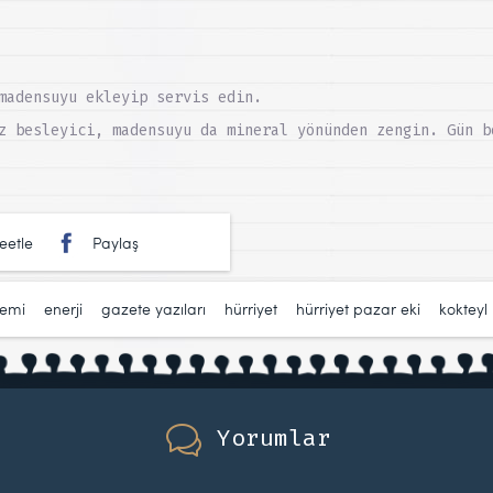
madensuyu ekleyip servis edin.
z besleyici, madensuyu da mineral yönünden zengin. Gün b
eetle
Paylaş
temi
,
enerji
,
gazete yazıları
,
hürriyet
,
hürriyet pazar eki
,
kokteyl
Yorumlar