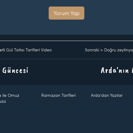
Yorum Yap
li Gül Tatlısı Tarifleri Video
Sonraki
>
Doğru zeytinya
 Güncesi
Arda'nın
a ile Omuz
Ramazan Tarifleri
Arda'dan Yazılar
uza