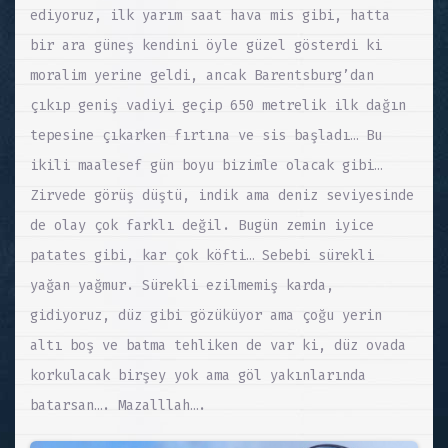
ediyoruz, ilk yarım saat hava mis gibi, hatta
bir ara güneş kendini öyle güzel gösterdi ki
moralim yerine geldi, ancak Barentsburg’dan
çıkıp geniş vadiyi geçip 650 metrelik ilk dağın
tepesine çıkarken fırtına ve sis başladı… Bu
ikili maalesef gün boyu bizimle olacak gibi…
Zirvede görüş düştü, indik ama deniz seviyesinde
de olay çok farklı değil. Bugün zemin iyice
patates gibi, kar çok köfti… Sebebi sürekli
yağan yağmur. Sürekli ezilmemiş karda,
gidiyoruz, düz gibi gözüküyor ama çoğu yerin
altı boş ve batma tehliken de var ki, düz ovada
korkulacak birşey yok ama göl yakınlarında
batarsan…. Mazalllah….