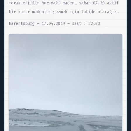
merak ettiğim buradaki maden… sabah 07.30 aktif
bir kömür madenini gezmek için lobide olacağız…
Barentsburg – 17.04.2019 – saat : 22.03