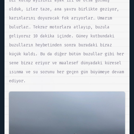
Bir kutup ayısınız ayak izi de olsa görmüş
olduk, izler taze, ana yavru birlikte geziyor,
karınlarını doyuracak fok arıyorlar… Umarım
bulurlar… Tekrar motorlara atlayıp, buzula
geliyoruz 10 dakika içinde. Güney kutbundaki
buzulların heybetinden sonra buradaki biraz
küçük kaldı. Bu da diğer bütün buzullar gibi her
sene biraz eriyor ve maalesef dünyadaki küresel
ısınma ve su sorunu her geçen gün büyümeye devam
ediyor.