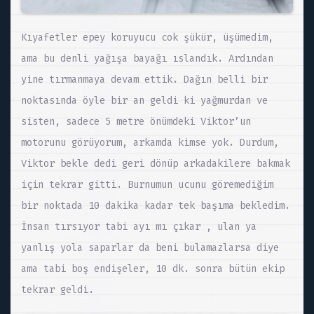
Kıyafetler epey koruyucu cok şükür, üşümedim,
ama bu denli yağışa bayağı ıslandık. Ardından
yine tırmanmaya devam ettik. Dağın belli bir
noktasında öyle bir an geldi ki yağmurdan ve
sisten, sadece 5 metre önümdeki Viktor’un
motorunu görüyorum, arkamda kimse yok. Durdum,
Viktor bekle dedi geri dönüp arkadakilere bakmak
için tekrar gitti. Burnumun ucunu göremediğim
bir noktada 10 dakika kadar tek başıma bekledim.
İnsan tırsıyor tabi ayı mı çıkar , ulan ya
yanlış yola saparlar da beni bulamazlarsa diye
ama tabi boş endişeler, 10 dk. sonra bütün ekip
tekrar geldi.