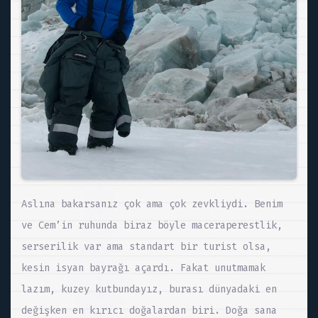
Aslına bakarsanız çok ama çok zevkliydi. Benim
ve Cem’in ruhunda biraz böyle maceraperestlik,
serserilik var ama standart bir turist olsa,
kesin isyan bayrağı açardı. Fakat unutmamak
lazım, kuzey kutbundayız, burası dünyadaki en
değişken en kırıcı doğalardan biri. Doğa sana