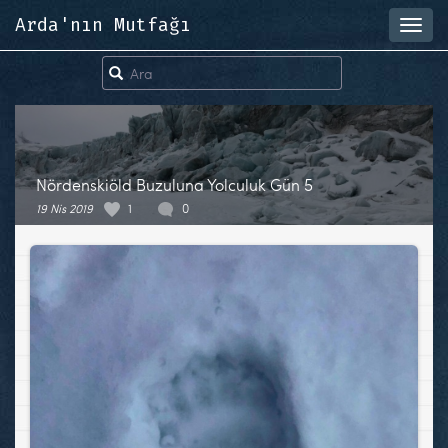
Arda'nın Mutfağı
Toggl
navig
Nördenskiöld Buzuluna Yolculuk Gün 5
19 Nis 2019
1
0