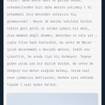
Viktor. Bana bekle dedi ve geriye döndü,
arkadakilerden biri daha motoru yatırmış ( ki
arkamdaki 3ncü motordan sonrasını hiç
görmüyorum) . Neyse 10 dakika takıldık kaldık.
Viktor geri geldi ve soldan yukarı kır dedi,
ulan mümkün değil dönmez, motordan in sola yat ,
zıpla filan hadi kurtardık, bu sefer de Macar
çocuk beceremedi o devirdi motoru. İndik onu
çıkarttık, bu arada tipi hiç durmuyor. Tepeye
giden yolda ara bir düzlük bulduk. Bu sefer de
Gregory’nin motor asağıda kalmış. Yarım saat
onun çıkmasını bekliyoruz, derken aynı noktada
tipide 1 saat kadar kaldık.