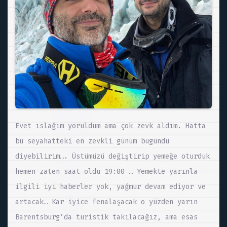
Evet ıslağım yoruldum ama çok zevk aldım. Hatta
bu seyahatteki en zevkli günüm bugündü
diyebilirim…. Üstümüzü değiştirip yemeğe oturduk
hemen zaten saat oldu 19:00 … Yemekte yarınla
ilgili iyi haberler yok, yağmur devam ediyor ve
artacak… Kar iyice fenalaşacak o yüzden yarın
Barentsburg’da turistik takılacağız, ama esas