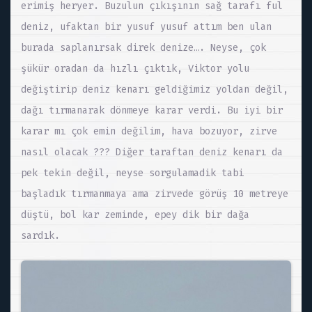
erimiş heryer. Buzulun çıkışının sağ tarafı ful
deniz, ufaktan bir yusuf yusuf attım ben ulan
burada saplanırsak direk denize…. Neyse, çok
şükür oradan da hızlı çıktık, Viktor yolu
değiştirip deniz kenarı geldiğimiz yoldan değil,
dağı tırmanarak dönmeye karar verdi. Bu iyi bir
karar mı çok emin değilim, hava bozuyor, zirve
nasıl olacak ??? Diğer taraftan deniz kenarı da
pek tekin değil, neyse sorgulamadik tabi
başladık tırmanmaya ama zirvede görüş 10 metreye
düştü, bol kar zeminde, epey dik bir dağa
sardık.