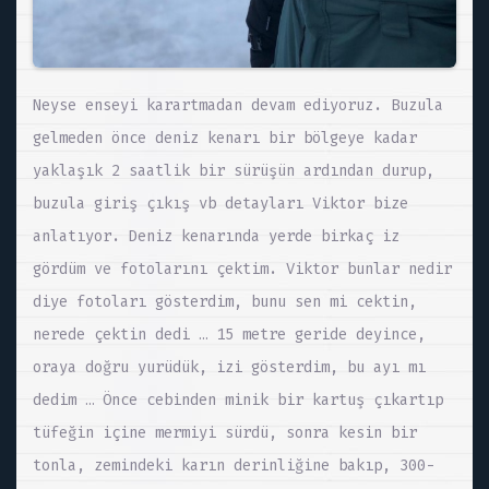
Neyse enseyi karartmadan devam ediyoruz. Buzula
gelmeden önce deniz kenarı bir bölgeye kadar
yaklaşık 2 saatlik bir sürüşün ardından durup,
buzula giriş çıkış vb detayları Viktor bize
anlatıyor. Deniz kenarında yerde birkaç iz
gördüm ve fotolarını çektim. Viktor bunlar nedir
diye fotoları gösterdim, bunu sen mi cektin,
nerede çektin dedi … 15 metre geride deyince,
oraya doğru yurüdük, izi gösterdim, bu ayı mı
dedim … Önce cebinden minik bir kartuş çıkartıp
tüfeğin içine mermiyi sürdü, sonra kesin bir
tonla, zemindeki karın derinliğine bakıp, 300-