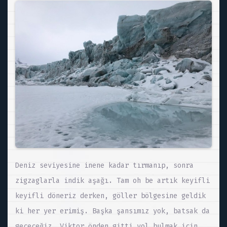
Deniz seviyesine inene kadar tırmanıp, sonra
zigzaglarla indik aşağı. Tam oh be artık keyifli
keyifli döneriz derken, göller bölgesine geldik
ki her yer erimiş. Başka şansımız yok, batsak da
geçeceğiz. Viktor önden gitti yol bulmak için