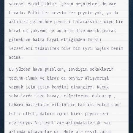
yöresel farklılıklar içeren peynirleri de var
burada. Belki her mevsim her peynir yok, ya da
aklınıza gelen her peyniri bulacaksınız diye bir
kural da yok.Ama ne bulurum diye meraklanarak
gitmek ve hatta hayal ettigimden farklı
lezzetleri tadabilmek bile bir ayrı hoşluk benim
adıma.
Bu yüzden hava güzelken, sevdiğim sokakların
tozunu almak ve biraz da peynir alışverişi
yapmak için attım kendimi cihangire. Küçük
sokaklarda taze havayı ciğerlerime doldurup ,
bahara hazırlanan vitrinlere baktım. Yolun sonu
belli elbet, daldım içeri biraz peynirleri
eşelemeye. Var evet var aklımdakiler de var
aklımda olmayanlar da. Hele bir çeşit tulum