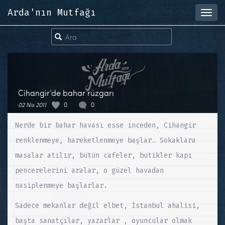
Arda'nın Mutfağı
Toggl
navig
Cihangir’de bahar rüzgarı
02 Nis 2011
0
0
Nerde bir bahar havası esse inceden, Cihangir
renklenmeye, hareketlenmeye başlar… Sokaklara
masalar atılır, bütün cafeler, butikler kapı
pencerelerini aralar, o güzel havadan
nasiplenmeye başlarlar.
Sadece mekanlar değil elbet, İstanbul ahalisi,
başta sanatçılar, yazarlar , oyuncular olmak