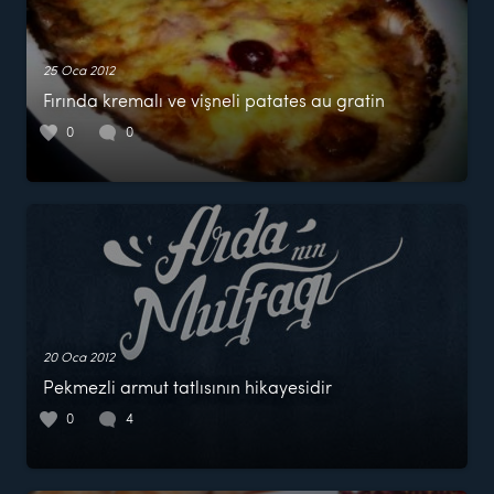
25 Oca 2012
Fırında kremalı ve vişneli patates au gratin
0
0
20 Oca 2012
Pekmezli armut tatlısının hikayesidir
0
4