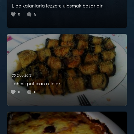
Elde kalanlarla lezzete ulasmak basaridir
0
5
25 Oca 2012
Tahinli patlıcan ruloları
0
0