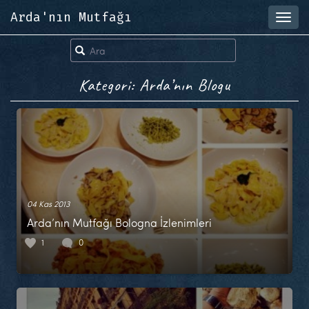
Arda'nın Mutfağı
Toggl
navig
Kategori: Arda’nın Blogu
04 Kas 2013
Arda’nın Mutfağı Bologna İzlenimleri
1
0