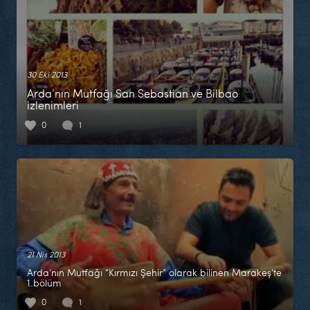
30 Eki 2013
Arda’nın Mutfağı San Sebastian ve Bilbao
izlenimleri
0
1
21 Nis 2013
Arda’nın Mutfağı “Kırmızı Şehir” olarak bilinen Marakeş’te
1.bölüm
0
1