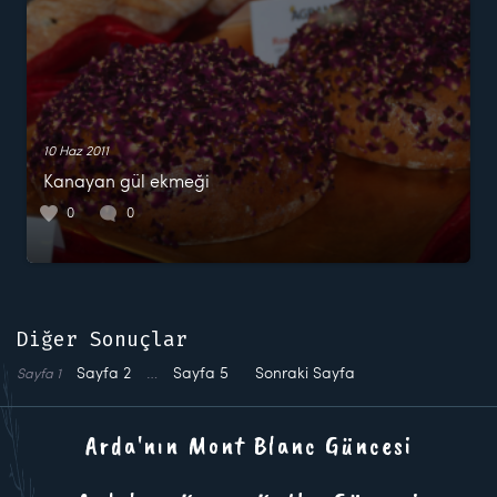
10 Haz 2011
Kanayan gül ekmeği
0
0
Diğer Sonuçlar
Sayfa
2
…
Sayfa
5
Sonraki Sayfa
Sayfa
1
Arda'nın Mont Blanc Güncesi