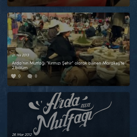
21 Nis 2013
Arda’nın Mutfağı “Kırmızı Şehir” olarak bilinen Marakeş’te
2.bölüm
0
0
26 Mar 2012