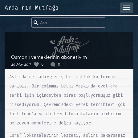
Arda'nın Mutfağı
Toggl
navig
Osmanlı yemeklerinin abonesiyim
26 Mar 2011
0
0
Aslında ne kadar geniş bir mutfak kültürüne
sahibiz. Bir çoğumuz belki farkında evet ama
sanki işin içindeyken biraz boşluyormuşuz gibi
hissediyorum. Çevremizdeki yemek tercihleri çok
fast food’a ya da trend lokantaların birbirine
benzeyen mönülerine doğru kayıyor.
Esnaf lokantalarının lezzeti, aslına bakarsanız