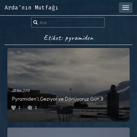
Arda'nın Mutfağı
Toggl
navig
Etiket: pyramiden
22 Nis 2019
Pyramiden’i Geziyor ve Dönüyoruz Gün 9
2
2