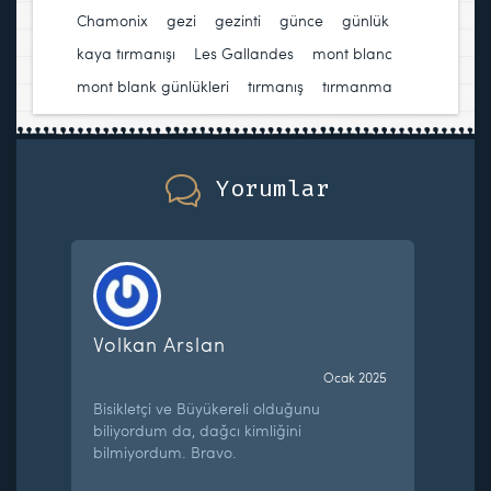
Chamonix
,
gezi
,
gezinti
,
günce
,
günlük
,
kaya tırmanışı
,
Les Gallandes
,
mont blanc
,
mont blank günlükleri
,
tırmanış
,
tırmanma
Yorumlar
Volkan Arslan
Ocak 2025
Bisikletçi ve Büyükereli olduğunu
biliyordum da, dağcı kimliğini
bilmiyordum. Bravo.