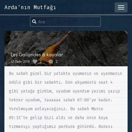
Arda'nın Mutfağı
Toggl
navig
Les Gallandes & kayalar
12 Tem 2019
2
2
Bu sabah güzel bir yatakta uyumanın ve uyanmanın
ödülü gibi bir sabahtı. Dün akşamüstü saat 4
gibi yatağa girdim, uyudum uyandım yazımı yazıp
tekrar uyudum, taaaaaa sabah 07:00’ye kadar.
Yorulmuşum anlayacağınız. Bu sabah Marco
09:15’te gelip bizi aldı ve daha önce kaya
tırmanışı yaptığımız parkura götürdü. Burası