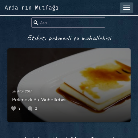
Arda'nın Mutfağı
Toggl
navig
Etiket: pekmezli su muhallebisi
26 Mar 2017
Pekmezli Su Muhallebisi
9
2