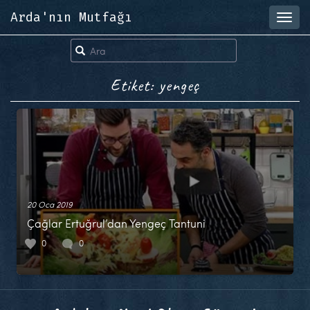
Arda'nın Mutfağı
Toggl
navig
Etiket: yengeç
20 Oca 2019
Çağlar Ertuğrul’dan Yengeç Tantuni
0
0