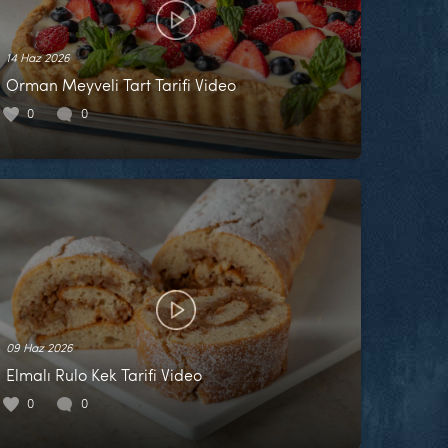
14 Haz 2026
Orman Meyveli Tart Tarifi Video
0
0
09 Haz 2026
Elmalı Rulo Kek Tarifi Video
0
0