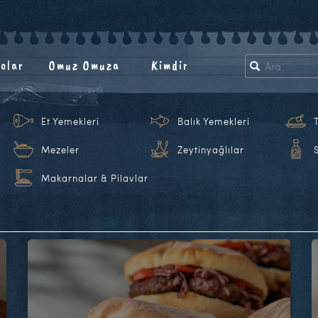
olar
Omuz Omuza
Kimdir
Et Yemekleri
Balık Yemekleri
Mezeler
Zeytinyağlılar
Makarnalar & Pilavlar