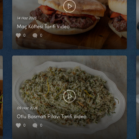
14 Haz 2026
Maç Köftesi Tarifi Video
0
0
09 Haz 2026
Otlu Basmati Pilavı Tarifi Video
0
0