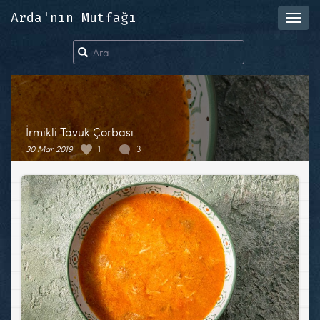
Arda'nın Mutfağı
Toggl
navig
İrmikli Tavuk Çorbası
30 Mar 2019
1
3