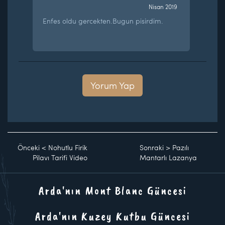
Nisan 2019
Enfes oldu gercekten.Bugun pisirdim.
Yorum Yap
Önceki
<
Nohutlu Firik
Sonraki
>
Pazılı
Pilavı Tarifi Video
Mantarlı Lazanya
Arda'nın Mont Blanc Güncesi
Arda'nın Kuzey Kutbu Güncesi