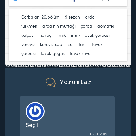
Çorbalar
26.bölüm
,
9.sezon
,
arda
türkmen
,
arda'nın mutfağı
,
çorba
,
domates
salçası
,
havuç
,
irmik
,
irmikli tavuk çorbası
,
kereviz
,
kereviz sapı
,
süt
,
tarif
,
tavuk
çorbası
,
tavuk göğüs
,
tavuk suyu
Yorumlar
Seçil
Aralık 2019