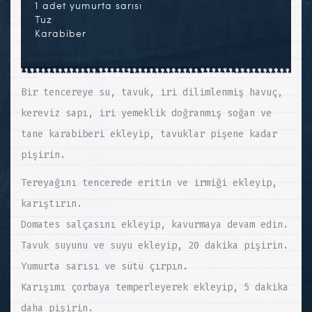
1 adet yumurta sarısı
Tuz
Karabiber
Bir tencereye su, tavuk, iri dilimlenmiş havuç,
kereviz sapı, iri yemeklik doğranmış soğan ve
tane karabiberi ekleyip, tavuklar pişene kadar
pişirin.
Tereyağını tencerede eritin ve irmiği ekleyip,
karıştırın.
Domates salçasını ekleyip, kavurmaya devam edin.
Tavuk suyunu ve suyu ekleyip, 20 dakika pişirin.
Yumurta sarısı ve sütü çırpın.
Karışımı çorbaya temperleyerek ekleyip, 5 dakika
daha pişirin.