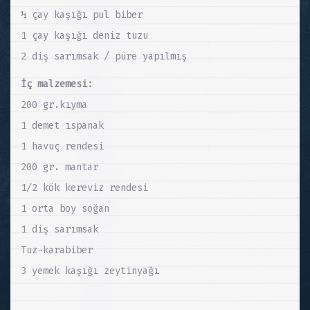
½ çay kaşığı pul biber
1 çay kaşığı deniz tuzu
2 diş sarımsak / püre yapılmış
İç malzemesi:
200 gr.kıyma
1 demet ıspanak
1 havuç rendesi
200 gr. mantar
1/2 kök kereviz rendesi
1 orta boy soğan
1 diş sarımsak
Tuz-karabiber
3 yemek kaşığı zeytinyağı