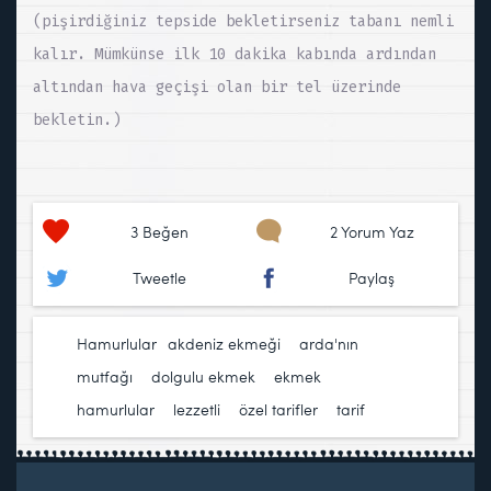
(pişirdiğiniz tepside bekletirseniz tabanı nemli
kalır. Mümkünse ilk 10 dakika kabında ardından
altından hava geçişi olan bir tel üzerinde
bekletin.)
3
Beğen
2 Yorum Yaz
Tweetle
Paylaş
Hamurlular
akdeniz ekmeği
,
arda'nın
mutfağı
,
dolgulu ekmek
,
ekmek
,
hamurlular
,
lezzetli
,
özel tarifler
,
tarif