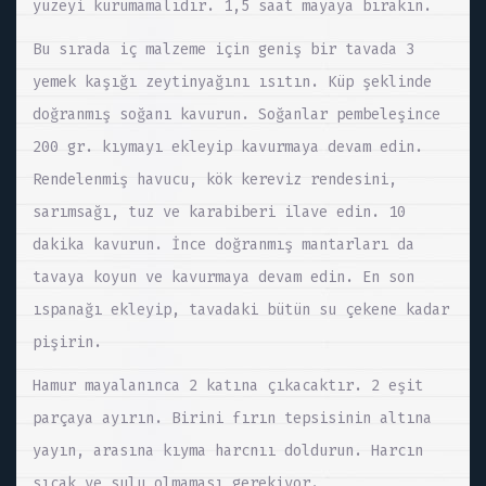
yüzeyi kurumamalıdır. 1,5 saat mayaya bırakın.
Bu sırada iç malzeme için geniş bir tavada 3
yemek kaşığı zeytinyağını ısıtın. Küp şeklinde
doğranmış soğanı kavurun. Soğanlar pembeleşince
200 gr. kıymayı ekleyip kavurmaya devam edin.
Rendelenmiş havucu, kök kereviz rendesini,
sarımsağı, tuz ve karabiberi ilave edin. 10
dakika kavurun. İnce doğranmış mantarları da
tavaya koyun ve kavurmaya devam edin. En son
ıspanağı ekleyip, tavadaki bütün su çekene kadar
pişirin.
Hamur mayalanınca 2 katına çıkacaktır. 2 eşit
parçaya ayırın. Birini fırın tepsisinin altına
yayın, arasına kıyma harcnıı doldurun. Harcın
sıcak ve sulu olmaması gerekiyor.