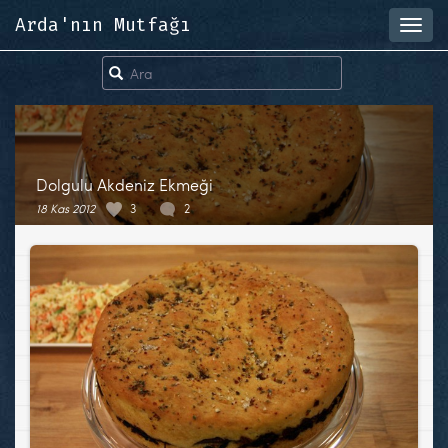
Arda'nın Mutfağı
Toggl
navig
Dolgulu Akdeniz Ekmeği
18 Kas 2012
3
2