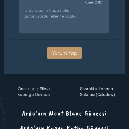
Kasım 2012
tv de ızledım hepsı nefıs
gorunuyordu..ellerıne saglık
Yorum Yap
Önceki
<
İç Pilavlı
Sonraki
>
Lahana
Kaburga Dolması
Salatası (Coleslow)
Arda'nın Mont Blanc Güncesi
Arda'nın Kuzey Kutbu Güncesi