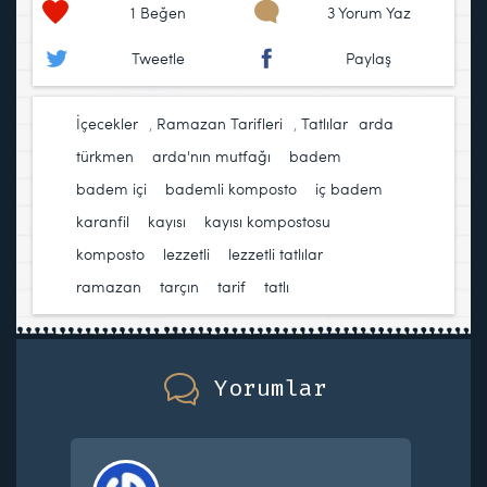
1
Beğen
3 Yorum Yaz
Tweetle
Paylaş
İçecekler
,
Ramazan Tarifleri
,
Tatlılar
arda
türkmen
,
arda'nın mutfağı
,
badem
,
badem içi
,
bademli komposto
,
iç badem
,
karanfil
,
kayısı
,
kayısı kompostosu
,
komposto
,
lezzetli
,
lezzetli tatlılar
,
ramazan
,
tarçın
,
tarif
,
tatlı
Yorumlar