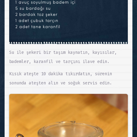
1 avuç soyulmuş badem içi
5 su bardağı su
2 bardak toz şeker
1 adet çubuk tarçın
2 adet tane karanfil
Su ile şekeri bir taşım kaynatın, kayısılar,
bademler, karanfil ve tarçını ilave edin.
Kısık ateşte 10 dakika tıkırdatın, sürenin
sonunda ateşten alın ve soğuk servis edin.