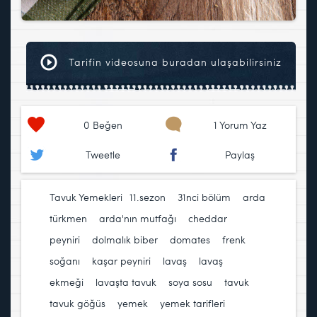
Tarifin videosuna buradan ulaşabilirsiniz
0
Beğen
1 Yorum Yaz
Tweetle
Paylaş
Tavuk Yemekleri
11.sezon
,
31nci bölüm
,
arda
türkmen
,
arda'nın mutfağı
,
cheddar
peyniri
,
dolmalık biber
,
domates
,
frenk
soğanı
,
kaşar peyniri
,
lavaş
,
lavaş
ekmeği
,
lavaşta tavuk
,
soya sosu
,
tavuk
,
tavuk göğüs
,
yemek
,
yemek tarifleri