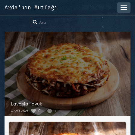
Arda'nın Mutfağı
Toggl
navig
Lavaşta Tavuk
10 Nis 2021
0
1