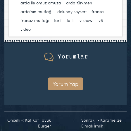
arda ile omuz omuza
,
arda türkmen
,
arda'nın mutfağı
,
dolunay soysert
,
fransa
,
fransız mutfağı
,
tarif
,
tatlı
,
tv show
,
tv8
,
video
Yorumlar
Yorum Yap
Önceki
<
Kat Kat Tavuk
Sonraki
>
Karamelize
Burger
Elmalı İrmik