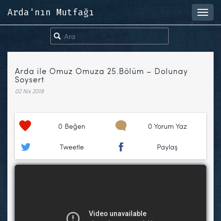
Arda'nın Mutfağı
Toggl
navig
Arda ile Omuz Omuza 25.Bölüm – Dolunay
Soysert
02 Nis 2018
0
Beğen
0 Yorum Yaz
Tweetle
Paylaş