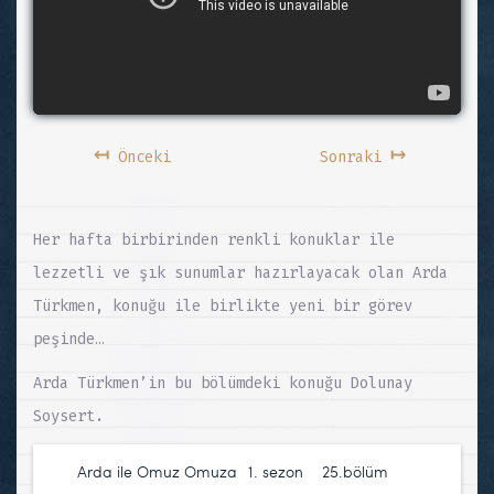
↤
↦
Önceki
Sonraki
Her hafta birbirinden renkli konuklar ile
lezzetli ve şık sunumlar hazırlayacak olan Arda
Türkmen, konuğu ile birlikte yeni bir görev
peşinde…
Arda Türkmen’in bu bölümdeki konuğu Dolunay
Soysert.
Arda ile Omuz Omuza
1. sezon
,
25.bölüm
,