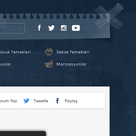
Tavuk Yemekleri
Sebze Yemekleri
Soslar
Marinasyonlar
Yorum Yaz
Tweetle
Paylaş