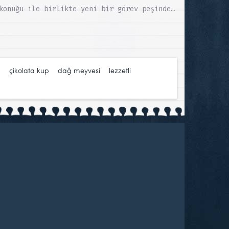
konuğu ile birlikte yeni bir görev peşinde…
a
,
çikolata kup
,
dağ meyvesi
,
lezzetli