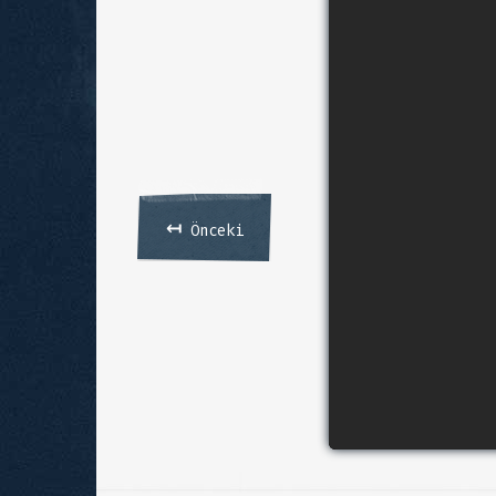
↤
Önceki