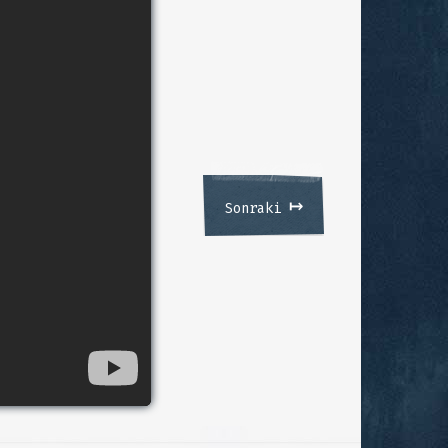
↦
Sonraki