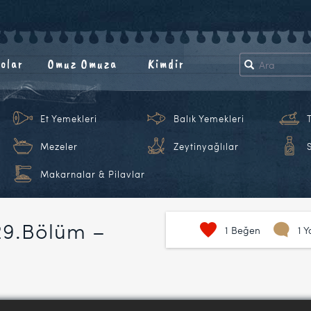
olar
Omuz Omuza
Kimdir
Et Yemekleri
Balık Yemekleri
Mezeler
Zeytinyağlılar
Makarnalar & Pilavlar
29.Bölüm –
1
Beğen
1 