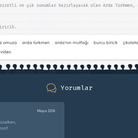
ezzetli ve şık sunumlar hazırlayacak olan Arda Türkmen, 
iricik.
uz omuza
,
arda türkmen
,
arda'nın mutfağı
,
burcu biricik
,
çikolat
,
video
Yorumlar
Mayıs 2018
güzelken,
arif.