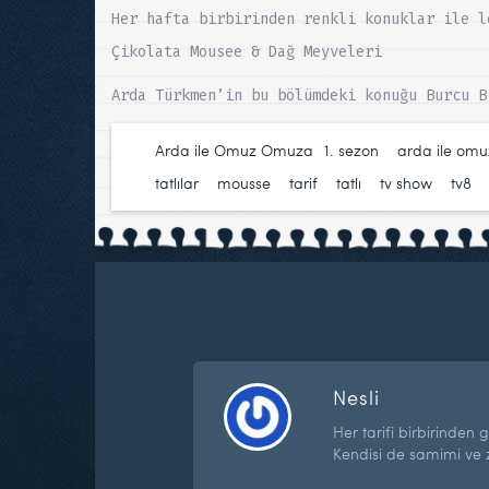
Her hafta birbirinden renkli konuklar ile l
Çikolata Mousee & Dağ Meyveleri
Arda Türkmen’in bu bölümdeki konuğu Burcu B
Arda ile Omuz Omuza
1. sezon
,
arda ile om
tatlılar
,
mousse
,
tarif
,
tatlı
,
tv show
,
tv8
Nesli
Her tarifi birbirinden 
Kendisi de samimi ve z