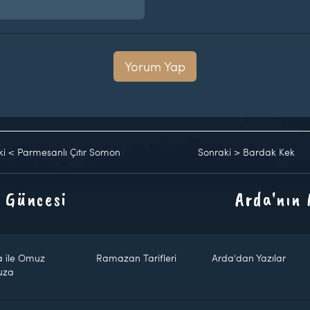
Yorum Yap
ki
<
Parmesanlı Çıtır Somon
Sonraki
>
Bardak Kek
 Güncesi
Arda'nın
a ile Omuz
Ramazan Tarifleri
Arda'dan Yazılar
uza