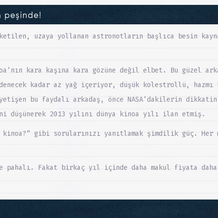
 peşinde!
ketilen, uzaya yollanan astronotların başlıca besin kayn
oa’nın kara kaşına kara gözüne değil elbet. Bu güzel ark
denecek kadar az yağ içeriyor, düşük kolestrollü, hazmı 
yetişen bu faydalı arkadaş, önce NASA’dakilerin dikkatin
ni düşünerek 2013 yılını dünya kinoa yılı ilan etmiş.
 kinoa?” gibi sorularınızı yanıtlamak şimdilik güç. Her 
e pahalı. Fakat birkaç yıl içinde daha makul fiyata daha