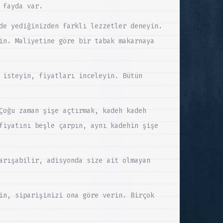
 fayda var.
de yediğinizden farklı lezzetler deneyin.
in. Maliyetine göre bir tabak makarnaya
 isteyin, fiyatları inceleyin. Bütün
Çoğu zaman şişe açtırmak, kadeh kadeh
fiyatını beşle çarpın, aynı kadehin şişe
arışabilir, adisyonda size ait olmayan
in, siparişinizi ona göre verin. Birçok