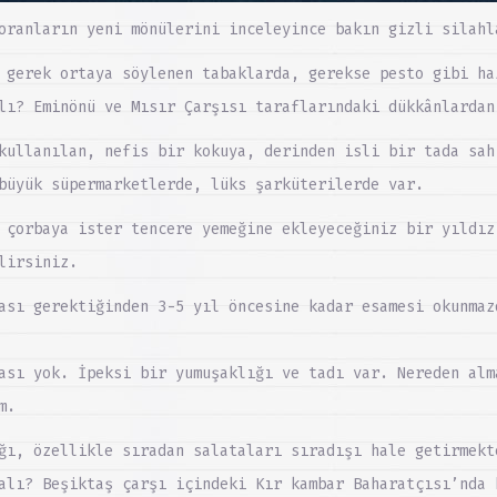
oranların yeni mönülerini inceleyince bakın gizli silahl
 gerek ortaya söylenen tabaklarda, gerekse pesto gibi ha
lı? Eminönü ve Mısır Çarşısı taraflarındaki dükkânlardan
kullanılan, nefis bir kokuya, derinden isli bir tada sah
büyük süpermarketlerde, lüks şarküterilerde var.
 çorbaya ister tencere yemeğine ekleyeceğiniz bir yıldız
lirsiniz.
ası gerektiğinden 3-5 yıl öncesine kadar esamesi okunmaz
ası yok. İpeksi bir yumuşaklığı ve tadı var. Nereden alm
m.
ğı, özellikle sıradan salataları sıradışı hale getirmekt
alı? Beşiktaş çarşı içindeki Kır kambar Baharatçısı’nda 