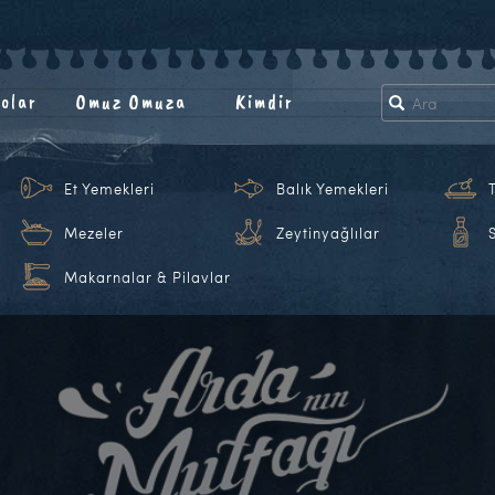
olar
Omuz Omuza
Kimdir
Et Yemekleri
Balık Yemekleri
Mezeler
Zeytinyağlılar
Makarnalar & Pilavlar