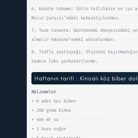
6. Kakule tohumu: Sütlü tatlıların en iyi a
Mısır Çarşısı’ndaki baharatçılardan.
7. Taze lavanta: Gastronomi dünyasındaki ye
almalı? Eminönü’ndeki aktarlardan.
8. Trüflü zeytinyağı: Ölçüsünü kaçırmadığın
Sadece lüks şarküterilerde.
Haftanın tarifi : Kinoalı köz biber do
Malzemeler
* 6 adet köz biber
* 200 gram kinoa
* 400 ml su
* 1 kuru soğan