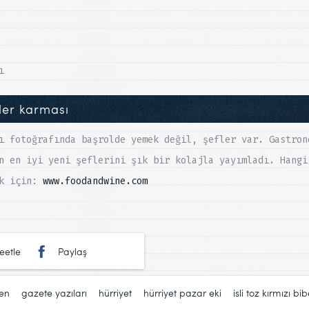
ı
ler karması
ı fotoğrafında başrolde yemek değil, şefler var. Gastron
n en iyi yeni şeflerini şık bir kolajla yayımladı. Hangi
ek için:
www.foodandwine.com
eetle
Paylaş
en
,
gazete yazıları
,
hürriyet
,
hürriyet pazar eki
,
isli toz kırmızı bib