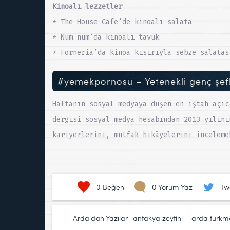
Kinoalı lezzetler
* The House Cafe’de kinoalı salata
* Num num’da kinoalı tavuk
* Forneria’da kinoa kısırıyla sebze salatas
#yemekpornosu – Yetenekli genç şef
Haftanın sosyal medyaya düşen en iştah açıc
dergisi sosyal medya hesabından 2013 yılını
kariyerlerini, mutfak hikâyelerini incelem
0
Beğen
0 Yorum Yaz
Tw
Arda'dan Yazılar
antakya zeytini
,
arda türkm