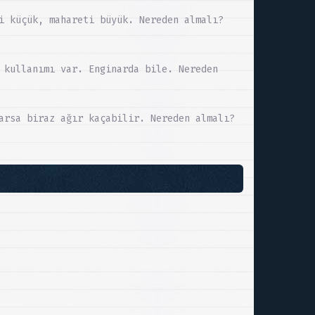
i küçük, mahareti büyük. Nereden almalı?
 kullanımı var. Enginarda bile. Nereden
arsa biraz ağır kaçabilir. Nereden almalı?