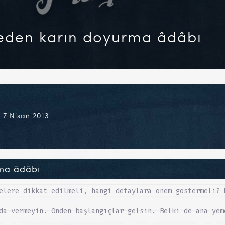
eden karın doyurma âdâbı
 7 Nisan 2013
rma âdâbı
elere dikkat edilmeli, hangi detaylara önem göstermeli? 
da vermeyin. Önden başlangıçlar gelsin. Belki de ana yem