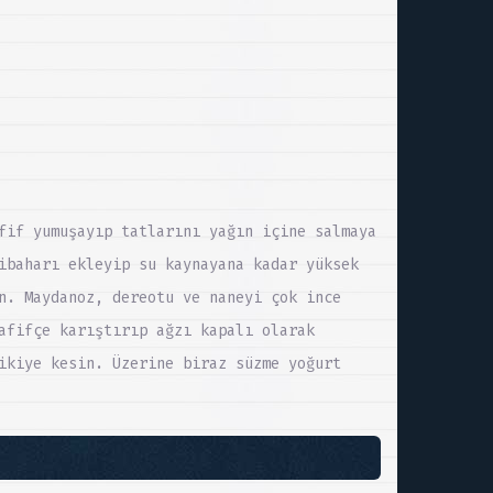
fif yumuşayıp tatlarını yağın içine salmaya
ibaharı ekleyip su kaynayana kadar yüksek
n. Maydanoz, dereotu ve naneyi çok ince
afifçe karıştırıp ağzı kapalı olarak
ikiye kesin. Üzerine biraz süzme yoğurt