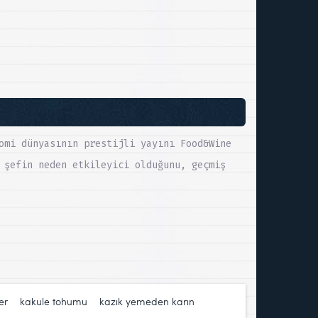
omi dünyasının prestijli yayını Food&Wine
 şefin neden etkileyici olduğunu, geçmiş
er
,
kakule tohumu
,
kazık yemeden karın