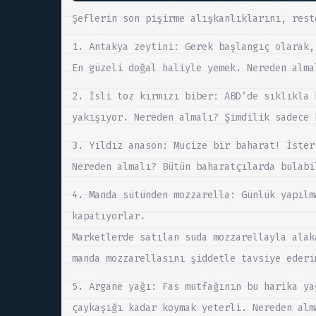
Şeflerin son pişirme alışkanlıklarını, rest
1. Antakya zeytini: Gerek başlangıç olarak,
En güzeli doğal haliyle yemek. Nereden alma
2. İsli toz kırmızı biber: ABD’de sıklıkla 
yakışıyor. Nereden almalı? Şimdilik sadece 
3. Yıldız anason: Mucize bir baharat! İster
Nereden almalı? Bütün baharatçılarda bulabi
4. Manda sütünden mozzarella: Günlük yapılm
kapatıyorlar.
Marketlerde satılan suda mozzarellayla alak
manda mozzarellasını şiddetle tavsiye ederi
5. Argane yağı: Fas mutfağının bu harika ya
çaykaşığı kadar koymak yeterli. Nereden alm