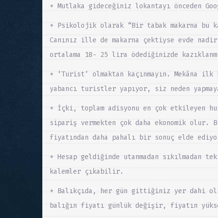
* Mutlaka gideceğiniz lokantayı önceden Goo
* Psikolojik olarak “Bir tabak makarna bu k
Canınız ille de makarna çektiyse evde nadir
ortalama 18- 25 lira ödediğinizde kazıklanm
* ‘Turist’ olmaktan kaçınmayın. Mekâna ilk 
yabancı turistler yapıyor, siz neden yapmay
* İçki, toplam adisyonu en çok etkileyen hu
sipariş vermekten çok daha ekonomik olur. B
fiyatından daha pahalı bir sonuç elde ediyo
* Hesap geldiğinde utanmadan sıkılmadan tek
kalemler çıkabilir.
* Balıkçıda, her gün gittiğiniz yer dahi ol
balığın fiyatı günlük değişir, fiyatın yüks