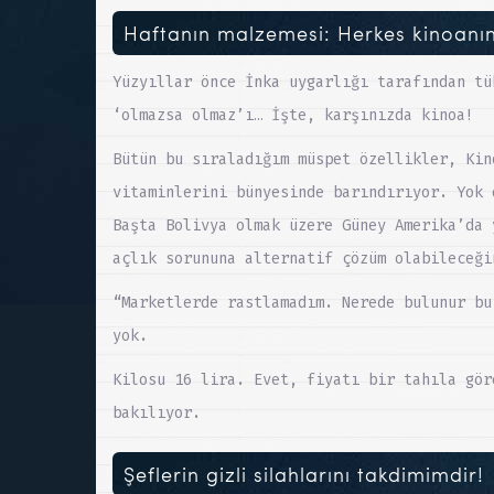
Haftanın malzemesi: Herkes kinoanın
Yüzyıllar önce İnka uygarlığı tarafından tü
‘olmazsa olmaz’ı… İşte, karşınızda kinoa!
Bütün bu sıraladığım müspet özellikler, Kin
vitaminlerini bünyesinde barındırıyor. Yok 
Başta Bolivya olmak üzere Güney Amerika’da 
açlık sorununa alternatif çözüm olabileceği
“Marketlerde rastlamadım. Nerede bulunur bu
yok.
Kilosu 16 lira. Evet, fiyatı bir tahıla gör
bakılıyor.
Şeflerin gizli silahlarını takdimimdir!