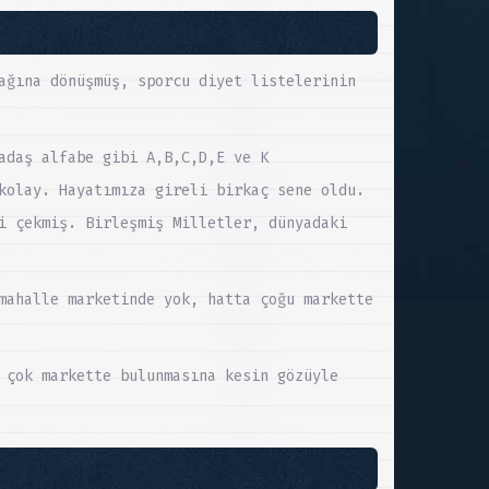
ağına dönüşmüş, sporcu diyet listelerinin
adaş alfabe gibi A,B,C,D,E ve K
kolay. Hayatımıza gireli birkaç sene oldu.
i çekmiş. Birleşmiş Milletler, dünyadaki
mahalle marketinde yok, hatta çoğu markette
 çok markette bulunmasına kesin gözüyle