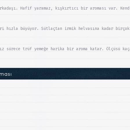
rkadaşı. Hafif yaramaz, kışkırtıcı bir aroması var. Kend
ri hızla büyüyor. Sütlaçtan irmik helvasına kadar birçok
ız sürece trüf yemeğe harika bir aroma katar. Ölçüsü kaç
lması