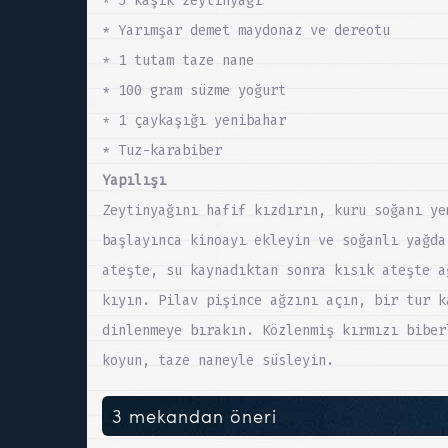
* 5 kaşık zeytinyağı
* Yarımşar demet maydonaz ve dereotu
* 1 tutam taze nane
* 100 gram süzme yoğurt
* 1 çaykaşığı yenibahar
* Tuz-karabiber
Yapılışı
Zeytinyağını hafif kızdırın, kuru soğanı ye
başlayınca kinoayı ekleyin ve soğanlı yağda
ateşte, su kaynadıktan sonra kısık ateşte a
kıyın. Pilav pişince ağzını açın, bir tur k
dinlenmeye bırakın. Közlenmiş kırmızı biber
koyun, taze naneyle süsleyin.
3 mekandan öneri