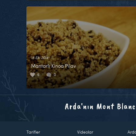
18 Eki 2014
Mantarlı Kinoa Pilav
6
0
Arda'nın Mont Blanc
Tarifler
Videolar
Ard