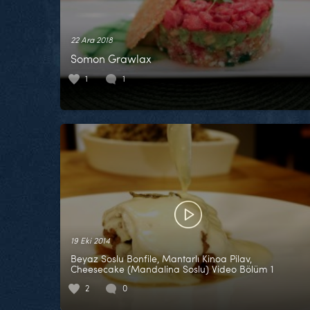
22 Ara 2018
Somon Grawlax
1
1
19 Eki 2014
Beyaz Soslu Bonfile, Mantarlı Kinoa Pilav,
Cheesecake (Mandalina Soslu) Video Bölüm 1
2
0