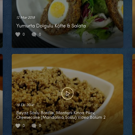
12 Mar 2018
Yumurta Dolgulu Köfte & Salata
0
0
19 Eki 2014
Beyaz Soslu Bonfile, Mantarlı Kinoa Pilav,
Cheesecake (Mandalina Soslu) Video Bölüm 2
0
0