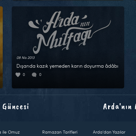
08 Nis 2013
Dışarıda kazık yemeden karın doyurma âdâbı
0
0
 Güncesi
Arda'nın
a ile Omuz
Ramazan Tarifleri
Arda'dan Yazılar