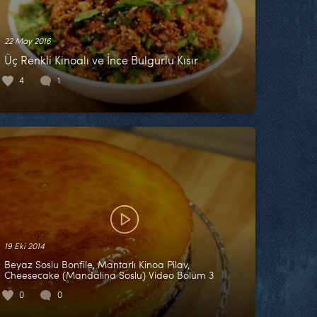
22 May 2016
Üç Renkli Kinoalı ve İnce Bulgurlu Kısır
4
1
19 Eki 2014
Beyaz Soslu Bonfile, Mantarlı Kinoa Pilav,
Cheesecake (Mandalina Soslu) Video Bölüm 3
0
0