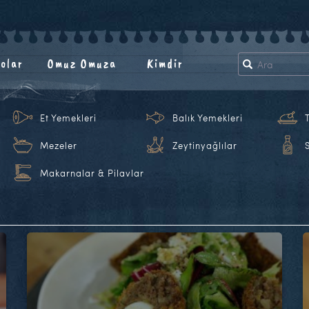
olar
Omuz Omuza
Kimdir
Et Yemekleri
Balık Yemekleri
Mezeler
Zeytinyağlılar
Makarnalar & Pilavlar