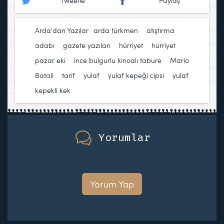
Tweetle
Paylaş
Arda'dan Yazılar
arda türkmen
,
atıştırma
adabı
,
gazete yazıları
,
hürriyet
,
hürriyet
pazar eki
,
ince bulgurlu kinoalı tabure
,
Mario
Batali
,
tarif
,
yulaf
,
yulaf kepeği cipsi
,
yulaf
kepekli kek
Yorumlar
Yorum Yap