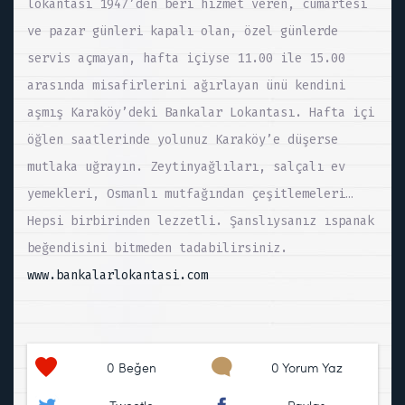
lokantası 1947’den beri hizmet veren, cumartesi
ve pazar günleri kapalı olan, özel günlerde
servis açmayan, hafta içiyse 11.00 ile 15.00
arasında misafirlerini ağırlayan ünü kendini
aşmış Karaköy’deki Bankalar Lokantası. Hafta içi
öğlen saatlerinde yolunuz Karaköy’e düşerse
mutlaka uğrayın. Zeytinyağlıları, salçalı ev
yemekleri, Osmanlı mutfağından çeşitlemeleri…
Hepsi birbirinden lezzetli. Şanslıysanız ıspanak
beğendisini bitmeden tadabilirsiniz.
www.bankalarlokantasi.com
0
Beğen
0 Yorum Yaz