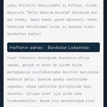
açmış kollarını karşısındaki aç kitleye, elinde
maşasıyla “Gelin bakalım hazırım” dercesine bir
poz vermiş. Gayet komik, gayet eğlenceli. Fakat
kendisine hatırlatmak lazım, aç bünyeye riskli
hareketler bunlar!
Haftanın adresi : Bankalar Lokantası
Esnaf lokantası dendiğinde hepimizin aklına
samimi, gerçek ve biraz da içinde bizim
mutfağımızın inceliklerinden kesitler barındıran
mekânlar gelir. Genelde gündüz saatlerinde
yoğundur, akşam saatlerine gittiğinizde kapı
duvardır. Çalışan esnaf için çölde vaha
kıvamındadırlar. Benim size bahsedeceğim esnaf