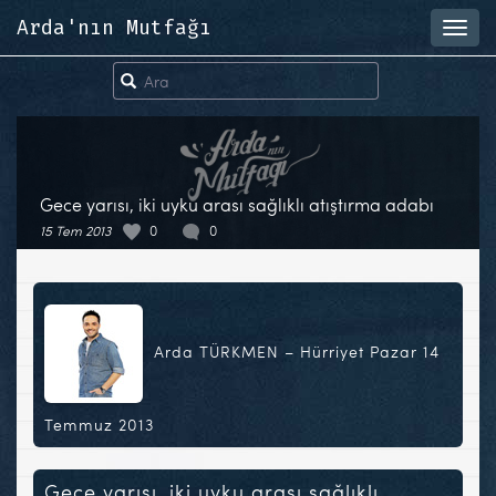
Arda'nın Mutfağı
Toggl
navig
Gece yarısı, iki uyku arası sağlıklı atıştırma adabı
15 Tem 2013
0
0
Arda TÜRKMEN – Hürriyet Pazar 14
Temmuz 2013
Gece yarısı, iki uyku arası sağlıklı