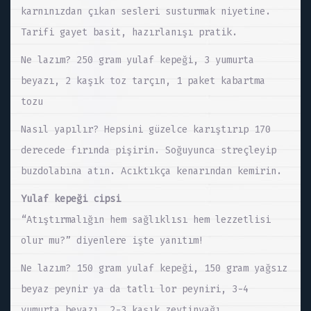
karnınızdan çıkan sesleri susturmak niyetine.
Tarifi gayet basit, hazırlanışı pratik.
Ne lazım? 250 gram yulaf kepeği, 3 yumurta
beyazı, 2 kaşık toz tarçın, 1 paket kabartma
tozu
Nasıl yapılır? Hepsini güzelce karıştırıp 170
derecede fırında pişirin. Soğuyunca streçleyip
buzdolabına atın. Acıktıkça kenarından kemirin.
Yulaf kepeği cipsi
“Atıştırmalığın hem sağlıklısı hem lezzetlisi
olur mu?” diyenlere işte yanıtım!
Ne lazım? 150 gram yulaf kepeği, 150 gram yağsız
beyaz peynir ya da tatlı lor peyniri, 3-4
yumurta beyazı, 2-3 kaşık zeytinyağı