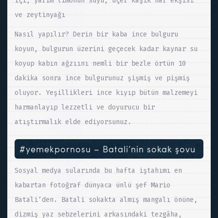
içi, yarım limonun suyu, üçer kaşık nar ekşisi
ve zeytinyağı
Nasıl yapılır? Derin bir kaba ince bulguru
koyun, bulgurun üzerini geçecek kadar kaynar su
koyup kabın ağzıını nemli bir bezle örtün 10
dakika sonra ince bulgurunuz şişmiş ve pişmiş
oluyor. Yeşillikleri ince kıyıp bütün malzemeyi
harmanlayıp lezzetli ve doyurucu bir
atıştırmalık elde ediyorsunuz.
#yemekpornosu – Batali’nin sokak şovu
Sosyal medya sularında bu hafta iştahımı en
kabartan fotoğraf dünyaca ünlü şef Mario
Batali’den. Batali sokakta almış mangalı önüne,
dizmiş yaz sebzelerini arkasındaki tezgâha,