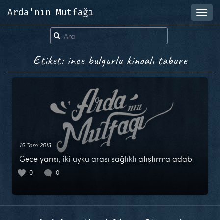
Arda'nın Mutfağı
Toggl
navig
Etiket: ince bulgurlu kinoalı tabure
15 Tem 2013
Gece yarısı, iki uyku arası sağlıklı atıştırma adabı
0
0