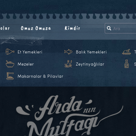
olar
Omuz Omuza
Kimdir
Et Yemekleri
Balık Yemekleri
Mezeler
Zeytinyağlılar
Makarnalar & Pilavlar