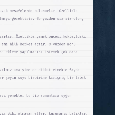
uzak mesafelerde bulunurlar. Özellikle
lmayı gerektirir. Bu yüzden siz siz olun,
zarlar. Özellikle yemek öncesi kokteyldeki
 ama hâlâ herkes açtır. O yüzden mönü
ne ekleme yapılmasını istemek çok daha
zılmaz ama yine de dikkat etmekte fayda
er şeyin suyu birbirine karışmış bir tabak
azı yemekler bu tip sunumlara uygun
yış gibi olmayan etler, kurumamış balıklar,