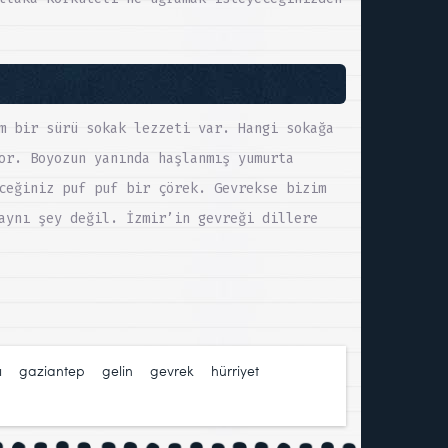
m bir sürü sokak lezzeti var. Hangi sokağa
or. Boyozun yanında haşlanmış yumurta
ceğiniz puf puf bir çörek. Gevrekse bizim
aynı şey değil. İzmir’in gevreği dillere
ı
,
gaziantep
,
gelin
,
gevrek
,
hürriyet
,