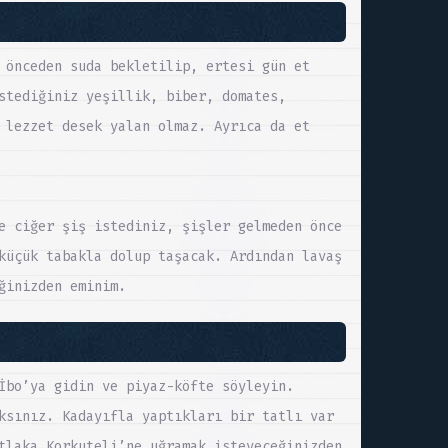
 önceden suda bekletilip, ertesi gün et
stediğiniz yeşillik, biber, domates,
 lezzet desek yalan olmaz. Ayrıca da et
e ciğer şiş istediniz, şişler gelmeden önce
küçük tabakla dolup taşacak. Ardından lavaş
ğinizden eminim.
İbo’ya gidin ve piyaz-köfte söyleyin.
ksınız. Kadayıfla yaptıkları bir tatlı var
tlaka Korkuteli’ne uğramak isteyeceğinizden