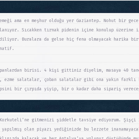
emeği ama en meşhur olduğu yer Gaziantep. Nohut bir gece
lanıyor. Sıcakken tırnak pidenin içine konulup üzerine i
diliyor. Buralara da gelse hiç fena olmayacak harika bir
natif.
panlardan birisi. 4 kişi gittiniz diyelim, masaya 40 tan
, ezme salatalar, çoban salatalar gibi ona yakın farklı 
psini bir çırpıda yiyip, bir o kadar daha sipariş verece
Korkuteli’ne gitmenizi şiddetle tavsiye ediyorum. Şişçi 
 yapılmış olan piyazı yediğinizde bu lezzete inanamayaca
klınızda kalacak ve her Antalya’ya yolunuz düştüğünde mu