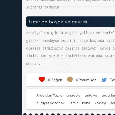
şüpheniz olmasın.
İzmir’de boyoz ve gevrek
Antalya’dan çıktık düştük yollara ve İzmir’
girsek neredeyse hepsinin köşe başında rast
olmazsa olmazların başında geliyor. Boyoz b
simit. Ama siz bir İzmirlinin yanında sakın
destan.
0
Beğen
0 Yorum Yaz
Tw
Arda'dan Yazılar
anadolu
,
antalya
,
arda tü
hürriyet pazar eki
,
izmir
,
köfte
,
kokteyl
,
kor