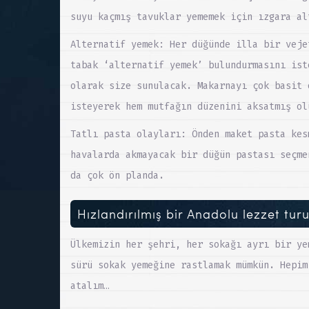
suyu kaçmış tavuklar yememek için ızgara al
Alternatif yemek: Her düğünde illa bir veje
tabak ‘alternatif yemek’ bulundurmasını ist
olarak size sunulacak. Makarnayı çok basit 
isteyerek hem mutfağın düzenini aksatmış ol
Tatlı pasta olayları: Önden maket pasta kes
havalarda akmayacak bir düğün pastası seçme
da çok ön planda.
Hızlandırılmış bir Anadolu lezzet tur
Ülkemizin her şehri, her sokağı ayrı bir ye
sürü sokak yemeğine rastlamak mümkün. Hepim
atalım…