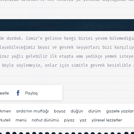
de durduk. İzmir’e gelince hangi birini yesem bilemediği
layabileceğimiz boyoz ve gevrek seyyarları bizi karşılıy
iraz yağlı gelebilir ilk etapta ama yedikçe yemek isteye
 böyle söylemeyin, onlar için simitle gevrek kesinlikle 
eetle
Paylaş
rkmen
,
arda'nın mutfağı
,
boyoz
,
düğün
,
dürüm
,
gazete yazılar
kuteli
,
menü
,
nohut dürümü
,
piyaz
,
yaz
,
yöresel lezzetler