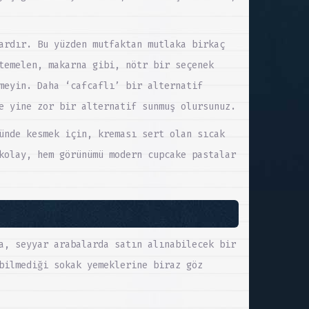
ardır. Bu yüzden mutfaktan mutlaka birkaç
temelen, makarna gibi, nötr bir seçenek
meyin. Daha ‘cafcaflı’ bir alternatif
e yine zor bir alternatif sunmuş olursunuz.
ünde kesmek için, kreması sert olan sıcak
kolay, hem görünümü modern cupcake pastalar
a, seyyar arabalarda satın alınabilecek bir
bilmediği sokak yemeklerine biraz göz