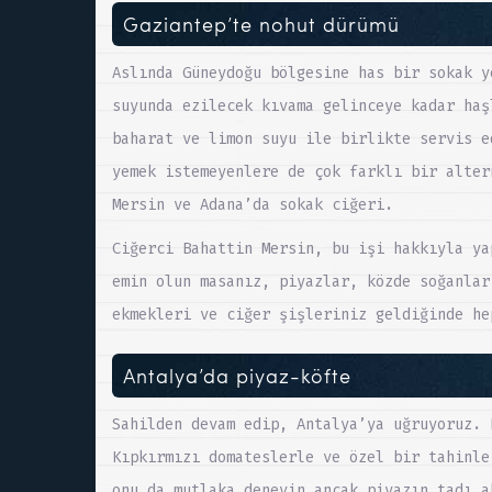
Gaziantep’te nohut dürümü
Aslında Güneydoğu bölgesine has bir sokak y
suyunda ezilecek kıvama gelinceye kadar haş
baharat ve limon suyu ile birlikte servis e
yemek istemeyenlere de çok farklı bir alter
Mersin ve Adana’da sokak ciğeri.
Ciğerci Bahattin Mersin, bu işi hakkıyla ya
emin olun masanız, piyazlar, közde soğanlar
ekmekleri ve ciğer şişleriniz geldiğinde he
Antalya’da piyaz-köfte
Sahilden devam edip, Antalya’ya uğruyoruz. 
Kıpkırmızı domateslerle ve özel bir tahinle
onu da mutlaka deneyin ancak piyazın tadı a