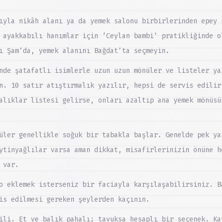
ıyla nikâh alanı ya da yemek salonu birbirlerinden epey 
 ayakkabılı hanımlar için ‘Ceylan bambi’ pratikliğinde o
ı Şam’da, yemek alanını Bağdat’ta seçmeyin.
nde şatafatlı isimlerle uzun uzun mönüler ve listeler ya
n. 10 satır atıştırmalık yazılır, hepsi de servis edilir
alıklar listesi gelirse, onları azaltıp ana yemek mönüsü
üler genellikle soğuk bir tabakla başlar. Genelde pek ya
ytinyağlılar varsa aman dikkat, misafirlerinizin önüne h
 var.
o eklemek isterseniz bir faciayla karşılaşabilirsiniz. B
is edilmesi gereken şeylerden kaçının.
ili. Et ve balık pahalı; tavuksa hesaplı bir seçenek. Ka