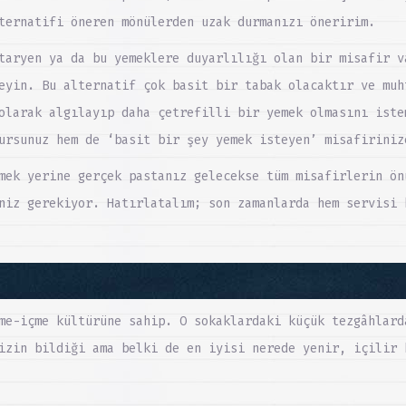
ternatifi öneren mönülerden uzak durmanızı öneririm.
taryen ya da bu yemeklere duyarlılığı olan bir misafir v
eyin. Bu alternatif çok basit bir tabak olacaktır ve muh
olarak algılayıp daha çetrefilli bir yemek olmasını iste
ursunuz hem de ‘basit bir şey yemek isteyen’ misafiriniz
mek yerine gerçek pastanız gelecekse tüm misafirlerin ön
niz gerekiyor. Hatırlatalım; son zamanlarda hem servisi 
u
me-içme kültürüne sahip. O sokaklardaki küçük tezgâhlard
izin bildiği ama belki de en iyisi nerede yenir, içilir 