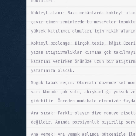
noktaları.
Kokteyl alanı: Bazı mekânlarda kokteyl alan
çayır çimen zeminlerde bu mesafeler topuklu
yüksek katılımcı olmaları için nikâh alanın
Kokteyl prolonge: Birçok tesis, kâğıt üzeri
yazan atıştırmalıklar kısmına çok takılmayı
kararını verirken önünüze uzun bir atıştırm
yararınıza olacak.
Soğuk tabak seçim: Oturmalı düzende set mön
var: Mönüde çok sulu, akışkanlığı yüksek ze
gidebilir. Önceden müdahale etmenizde fayda
Ara sıcak: Farklı olayım diye mönüye risott
değildir. Anında porsiyonluk pişirilip serv
Ana yemek: Ana yemek aslında bütçenizle ilg