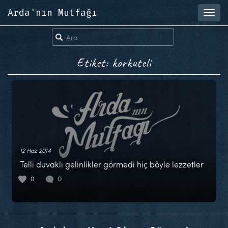
Arda'nın Mutfağı
Toggl
navig
Etiket: korkuteli
12 Haz 2014
Telli duvaklı gelinlikler görmedi hiç böyle lezzetler
0
0