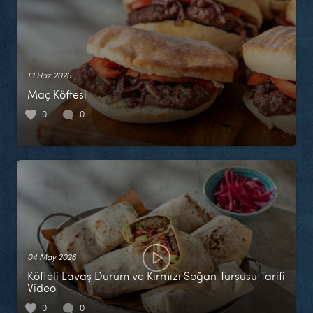
13 Haz 2026
Maç Köftesi
0
0
04 May 2026
Köfteli Lavaş Dürüm ve Kırmızı Soğan Turşusu Tarifi
Video
0
0