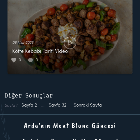
08 Mar 2026
Köfte Kebabı Tarifi Video
0
0
Diğer Sonuçlar
Sayfa
2
…
Sayfa
32
Sonraki Sayfa
Sayfa
1
Arda'nın Mont Blanc Güncesi