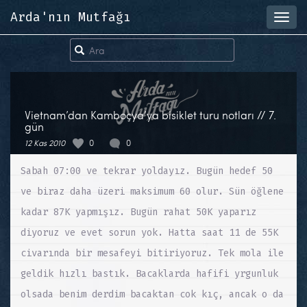
Arda'nın Mutfağı
Toggl
navig
Vietnam’dan Kamboçya’ya bisiklet turu notları // 7.
gün
12 Kas 2010
0
0
Sabah 07:00 ve tekrar yoldayız. Bugün hedef 50
ve biraz daha üzeri maksimum 60 olur. Sün öğlene
kadar 87K yapmışız. Bugün rahat 50K yaparız
diyoruz ve evet sorun yok. Hatta saat 11 de 55K
civarında bir mesafeyi bitiriyoruz. Tek mola ile
geldik hızlı bastık. Bacaklarda hafifi yrgunluk
olsada benim derdim bacaktan cok kıç, ancak o da