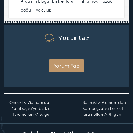
Arda'nın Blogu
bisiklet turu
,
Fish amok
,
uzak
doğu
,
yolculuk
Yorumlar
Yorum Yap
Önceki
<
Vietnam’dan
Sonraki
>
Vietnam’dan
Kamboçya’ya bisiklet
Kamboçya’ya bisiklet
turu notları // 6. gün
turu notları // 8. gün