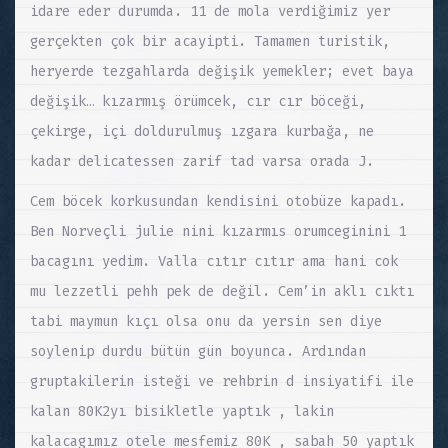
idare eder durumda. 11 de mola verdiğimiz yer
gerçekten çok bir acayipti. Tamamen turistik,
heryerde tezgahlarda değişik yemekler; evet baya
değişik… kızarmış örümcek, cır cır böceği,
çekirge, içi doldurulmuş ızgara kurbağa, ne
kadar delicatessen zarif tad varsa orada J.
Cem böcek korkusundan kendisini otobüze kapadı.
Ben Norveçli julie nini kızarmıs orumceginini 1
bacagını yedim. Valla cıtır cıtır ama hani cok
mu lezzetli pehh pek de değil. Cem’in aklı cıktı
tabi maymun kıçı olsa onu da yersin sen diye
soylenip durdu bütün gün boyunca. Ardından
gruptakilerin isteği ve rehbrin d insiyatifi ile
kalan 80K2yı bisikletle yaptık , lakin
kalacagımız otele mesfemiz 80K , sabah 50 yaptık