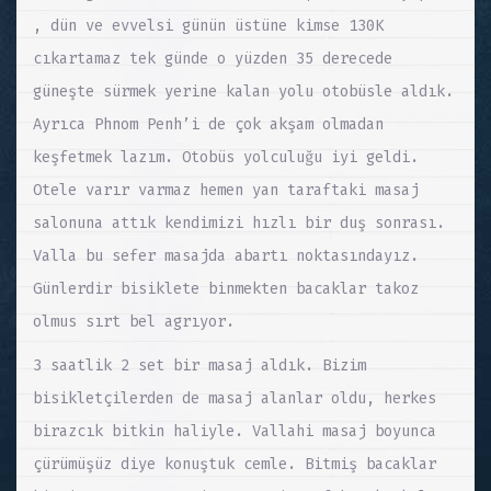
, dün ve evvelsi günün üstüne kimse 130K
cıkartamaz tek günde o yüzden 35 derecede
güneşte sürmek yerine kalan yolu otobüsle aldık.
Ayrıca Phnom Penh’i de çok akşam olmadan
keşfetmek lazım. Otobüs yolculuğu iyi geldi.
Otele varır varmaz hemen yan taraftaki masaj
salonuna attık kendimizi hızlı bir duş sonrası.
Valla bu sefer masajda abartı noktasındayız.
Günlerdir bisiklete binmekten bacaklar takoz
olmus sırt bel agrıyor.
3 saatlik 2 set bir masaj aldık. Bizim
bisikletçilerden de masaj alanlar oldu, herkes
birazcık bitkin haliyle. Vallahi masaj boyunca
çürümüşüz diye konuştuk cemle. Bitmiş bacaklar