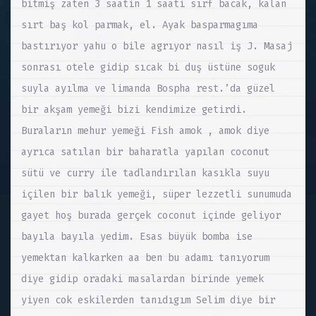
bitmiş zaten 3 saatin 1 saati sırf bacak, kalan
sırt baş kol parmak, el. Ayak basparmagıma
bastırıyor yahu o bile agrıyor nasıl iş J. Masaj
sonrası otele gidip sıcak bi duş üstüne soguk
suyla ayılma ve limanda Bospha rest.’da güzel
bir akşam yemeği bizi kendimize getirdi.
Buraların mehur yemeği Fish amok , amok diye
ayrıca satılan bir baharatla yapılan coconut
sütü ve curry ile tadlandırılan kasıkla suyu
içilen bir balık yemeği, süper lezzetli sunumuda
gayet hoş burada gerçek coconut içinde geliyor
bayıla bayıla yedim. Esas büyük bomba ise
yemektan kalkarken aa ben bu adamı tanıyorum
diye gidip oradaki masalardan birinde yemek
yiyen cok eskilerden tanıdıgım Selim diye bir