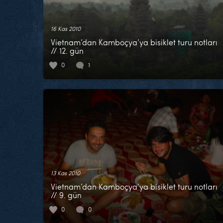
16 Kas 2010
Vietnam’dan Kamboçya’ya bisiklet turu notları
// 12. gün
0
1
13 Kas 2010
Vietnam’dan Kamboçya’ya bisiklet turu notları
// 9. gün
0
0