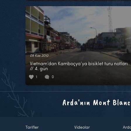
09 Kas 2010
Vietnam’dan Kamboçya’ya bisiklet turu notları
// 4. gün
1
0
Arda'nın Mont Blanc
Tarifler
Videolar
Ard