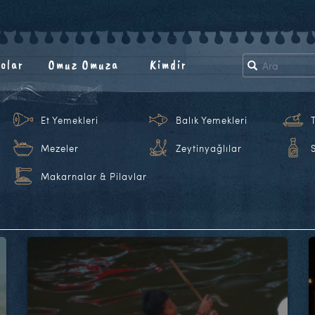
olar
Omuz Omuza
Kimdir
Et Yemekleri
Balık Yemekleri
Mezeler
Zeytinyağlılar
Makarnalar & Pilavlar