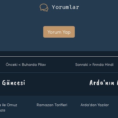
Yorumlar
Yorum Yap
Önceki
<
Buharda Pilav
Sonraki
>
Fırında Hindi
 Güncesi
Arda'nın
a ile Omuz
Ramazan Tarifleri
Arda'dan Yazılar
uza