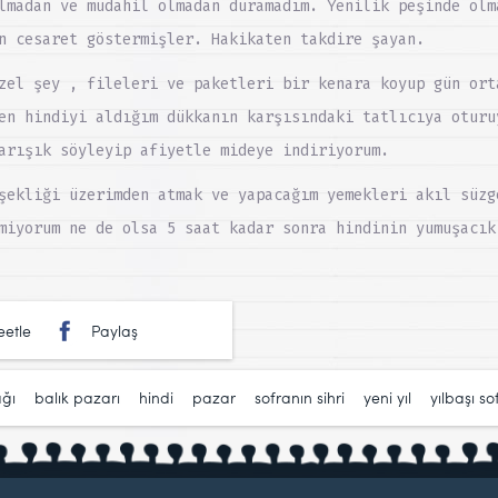
lmadan ve müdahil olmadan duramadım. Yenilik peşinde olm
n cesaret göstermişler. Hakikaten takdire şayan.
zel şey , fileleri ve paketleri bir kenara koyup gün ort
en hindiyi aldığım dükkanın karşısındaki tatlıcıya oturu
arışık söyleyip afiyetle mideye indiriyorum.
şekliği üzerimden atmak ve yapacağım yemekleri akıl süzg
miyorum ne de olsa 5 saat kadar sonra hindinin yumuşacık
etle
Paylaş
ağı
,
balık pazarı
,
hindi
,
pazar
,
sofranın sihri
,
yeni yıl
,
yılbaşı so