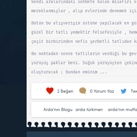
kendi aralarındaki sohbete kulak misafiri o
meraklanmışlar , alıp evlerinde denemek içi
Bütün bu alışverişin üstüne yapılacak en gü
güzel bir tatlı yemektir felsefesiyle , hem
çeşit birbirinden nefis şerbetli tatlıdan k
Bu noktadan sonra tatlıların verdiği bu gev
yürüyüş paklar beni. Soğuk yürüyüşten çekin
oluşturacak ; bundan eminim …..
2
Beğen
0 Yorum Yaz
Twe
Arda'nın Blogu
arda türkmen
,
arda'nın mutf