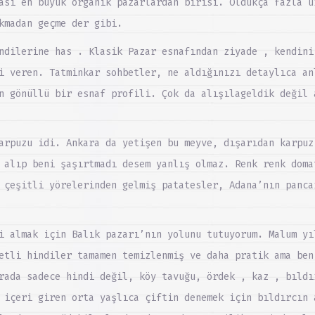
ası en büyük organik pazarlardan birisi. Oldukça fazla ü
kmadan geçme der gibi.
ndilerine has . Klasik Pazar esnafından ziyade , kendini
i veren. Tatminkar sohbetler, ne aldığınızı detaylıca an
n gönüllü bir esnaf profili. Çok da alışılageldik değil 
arpuzu idi. Ankara da yetişen bu meyve, dışarıdan karpuz
 alıp beni şaşırtmadı desem yanlış olmaz. Renk renk doma
 çeşitli yörelerinden gelmiş patatesler, Adana’nın panca
i almak için Balık pazarı’nın yolunu tutuyorum. Malum yı
etli hindiler tamamen temizlenmiş ve daha pratik ama ben
rada sadece hindi değil, köy tavuğu, ördek , kaz , bıldı
 içeri giren orta yaşlıca çiftin denemek için bıldırcın 