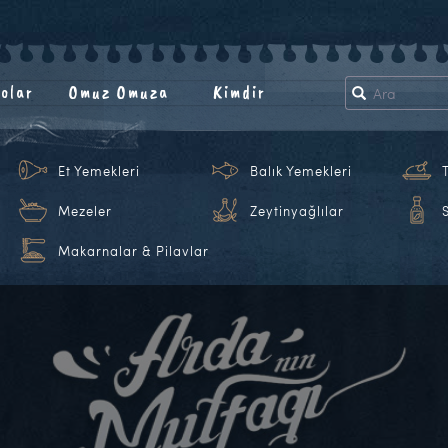
olar
Omuz Omuza
Kimdir
Et Yemekleri
Balık Yemekleri
Mezeler
Zeytinyağlılar
Makarnalar & Pilavlar