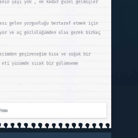
anın yaşı yok , ne kadar güzel gelmişler
ası gelen yorgunluğu bertaraf etmek için
yor ve aç gözlülüğümden olsa gerek birkaç
ecimden geçireceğim kısa ve soğuk bir
 eti yüzümde sıcak bir gülümseme
frası