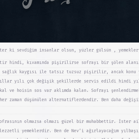
ter ki sevdiğim insanlar olsun, yüzler gülsün , yemekler
tir hindi, kıvamında pişirilirse sofrayı bir şölen alanı
 sağlık kaygısı ile tatsız tuzsuz pişirilir, ancak konu 
ıllar yılı çok değişik şekillerde servis edildi hindi yı
kal ve hoisin sos var aklımda kalan. Sofrayı şenlendirme
her zaman düşünülen alternatiflerdendir. Ben daha değişi
ofrasının olmazsa olmazı güzel bir muhabbettir. İster ai
lezzetli yemeklerdir. Ben de Nev’i ağırlayacağım yılbaşı