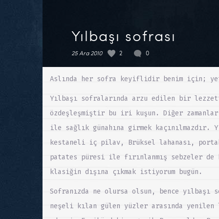
Yılbaşı sofrası
25 Ara 2010
2
0
Aslında her sofra keyiflidir benim için; ye
Yılbaşı sofralarında arzu edilen bir lezzet
özdeşleşmiştir bu iri kuşun. Diğer zamanlar
ile sağlık günahına girmek kaçınılmazdır. Y
kestaneli iç pilav, Brüksel lahanası, porta
patates püresi ile fırınlanmış sebzeler de 
klasiğin dışına çıkmak istiyorum bugün.
Sofranızda ne olursa olsun, bence yılbaşı s
neşeli kılan gülen yüzler arasında yenilen 