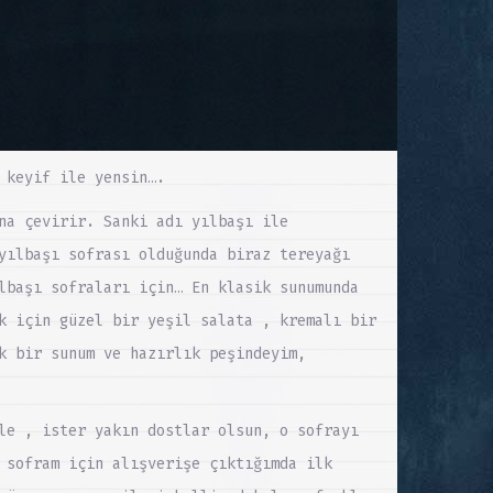
 keyif ile yensin….
na çevirir. Sanki adı yılbaşı ile
yılbaşı sofrası olduğunda biraz tereyağı
lbaşı sofraları için… En klasik sunumunda
k için güzel bir yeşil salata , kremalı bir
k bir sunum ve hazırlık peşindeyim,
le , ister yakın dostlar olsun, o sofrayı
 sofram için alışverişe çıktığımda ilk