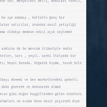
rün var, menşeileri belli, dokuları farklı,
 bu işe adamış , kültürlü genç bir
latan satıcılar, ürününü nasıl yetiştiği
ama oldukça memnun edici açık söylemek
 andırsa da bu mevsim itibariyle nedir
tesler, sarı , yeşil… sanki İtalyada bir
rı; hepsi burada. Organik kıyma, tavuk bile
lbaşı dönemi ve ben marketlerdeki paketli
 daha görerek ve dokunarak almak
rcın gibi diğer kuşgillerden gelen ürünleri
almaları ve acaba bunu nasıl pişirsek diye