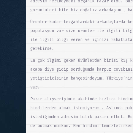
adresim Feriköydeki organik Pazar oldu. Bur
görüntüleri bile biz doğalız arkadaşım , ba
Ürünler kadar tezgahlardaki arkadaşlarda ke
popülasyon var size ürünler ile ilgili bilg
ile ilgili bilgi veren ve içinizi rahatlata
gerekirse.
En çok ilgimi çeken ürünlerden birisi kış k
acaba diye gidip sorduğumda karpuz cevabını
yetiştiricisinin bahçesindeyim… Türkiye’nin
var.
Pazar alışverişimin akabinde hızlıca hindim
hindilerden almak istemiyorum . Aslında pak
istediğimden adresim balık pazarı elbet… Bu
de bulmak mümkün. Ben hindimi temizletirken