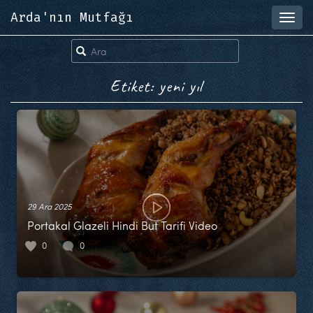
Arda'nın Mutfağı
Toggl
navig
Etiket: yeni yıl
29 Ara 2025
Portakal Glazeli Hindi But Tarifi Video
0
0