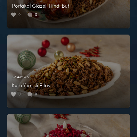
Portakal Glazeli Hindi But
0
0
27 Ara 2025
Kuru Yemişli Pilav
0
0