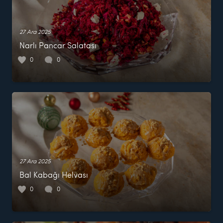
27 Ara 2025
Narlı Pancar Salatası
0
0
27 Ara 2025
Bal Kabağı Helvası
0
0