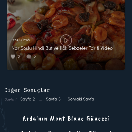
30 Ara 2024
Nar Soslu Hindi But ve Kök Sebzeler Tarifi Video
0
0
Diğer Sonuçlar
Sayfa
2
…
Sayfa
6
Sonraki Sayfa
Sayfa
1
Arda'nın Mont Blanc Güncesi