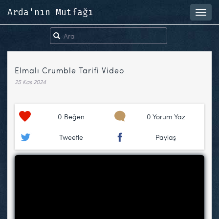
Arda'nın Mutfağı
Toggl
navig
Elmalı Crumble Tarifi Video
25 Kas 2024
0
Beğen
0 Yorum Yaz
Tweetle
Paylaş