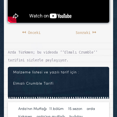
↤
↦
Önceki
Sonraki
Arda Türkmen; bu videoda ‘‘Elmalı Crumble’’
tarifini sizlerle paylaşıyor.
Malzeme listesi ve yazılı tarif için :
Elmalı Crumble Tarifi
Arda'nın Mutfağı
11.bölüm
,
15.sezon
,
arda
türkmen
,
arda'nın mutfağı
,
buğday