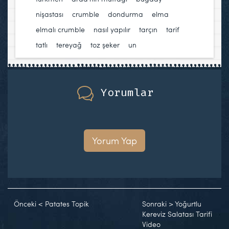
nişastası
,
crumble
,
dondurma
,
elma
,
elmalı crumble
,
nasıl yapılır
,
tarçın
,
tarif
,
tatlı
,
tereyağ
,
toz şeker
,
un
Yorumlar
Yorum Yap
Önceki
<
Patates Topik
Sonraki
>
Yoğurtlu
Kereviz Salatası Tarifi
Video