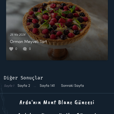
25 Nis 2026
Orman Meyveli Tart
0
0
Diğer Sonuçlar
Sayfa
2
…
Sayfa
141
Sonraki Sayfa
Sayfa
1
Arda'nın Mont Blanc Güncesi