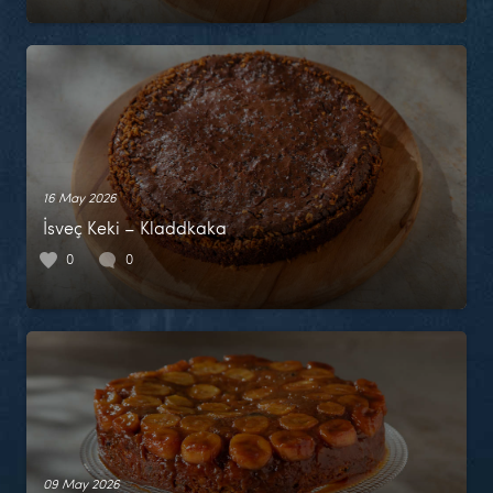
16 May 2026
İsveç Keki – Kladdkaka
0
0
09 May 2026