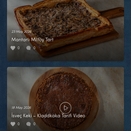
23 May 2026
Mantarlı Milföy Tart
0
0
18 May 2026
İsveç Keki – Kladdkaka Tarifi Video
0
0