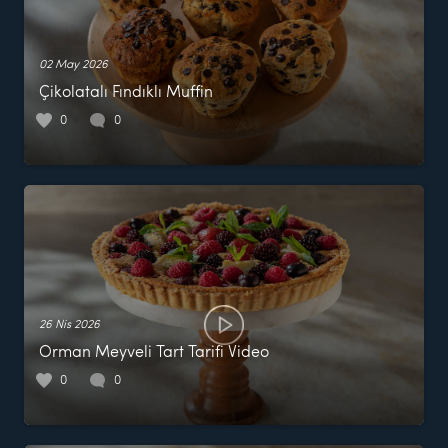
02 May 2026
Çikolatalı Fındıklı Muffin
0
0
26 Nis 2026
Orman Meyveli Tart Tarifi Video
0
0