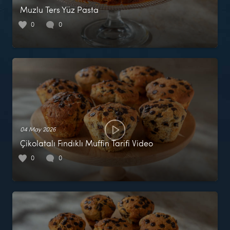
Muzlu Ters Yüz Pasta
0
0
04 May 2026
Çikolatalı Fındıklı Muffin Tarifi Video
0
0