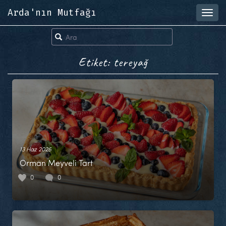
Arda'nın Mutfağı
Toggl
navig
Etiket: tereyağ
13 Haz 2026
Orman Meyveli Tart
0
0