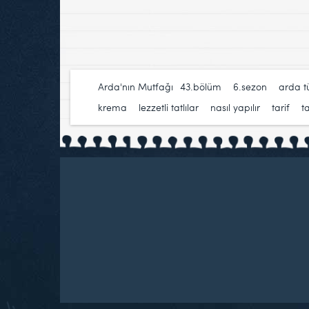
Arda'nın Mutfağı
43.bölüm
,
6.sezon
,
arda 
krema
,
lezzetli tatlılar
,
nasıl yapılır
,
tarif
,
ta