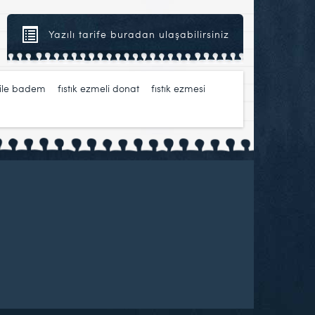
Yazılı tarife buradan ulaşabilirsiniz
file badem
,
fıstık ezmeli donat
,
fıstık ezmesi
,