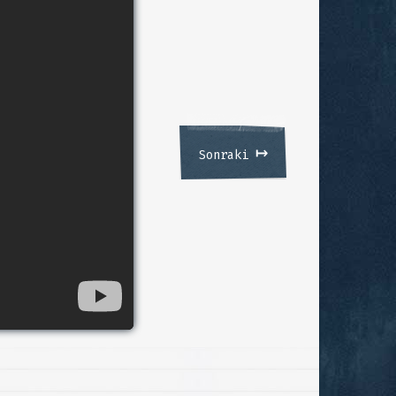
↦
Sonraki