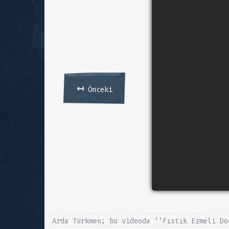
↤
Önceki
Arda Türkmen; bu videoda ‘‘Fıstık Ezmeli Do