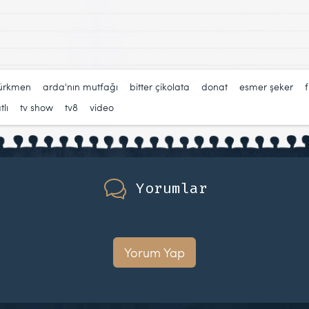
türkmen
,
arda'nın mutfağı
,
bitter çikolata
,
donat
,
esmer şeker
,
tlı
,
tv show
,
tv8
,
video
Yorumlar
Yorum Yap