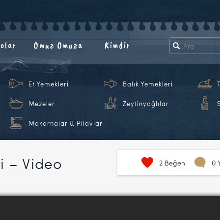
olar
Omuz Omuza
Kimdir
Et Yemekleri
Balık Yemekleri
Mezeler
Zeytinyağlılar
Makarnalar & Pilavlar
fi – Video
2
Beğen
0 