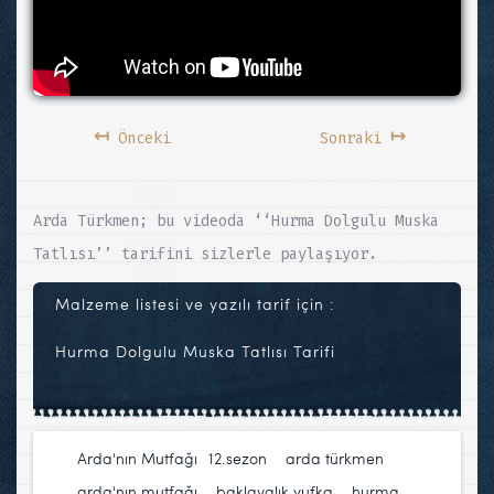
↤
↦
Önceki
Sonraki
Arda Türkmen; bu videoda ‘‘Hurma Dolgulu Muska
Tatlısı’’ tarifini sizlerle paylaşıyor.
Malzeme listesi ve yazılı tarif için :
Hurma Dolgulu Muska Tatlısı Tarifi
Arda'nın Mutfağı
12.sezon
,
arda türkmen
,
arda'nın mutfağı
,
baklavalık yufka
,
hurma
,