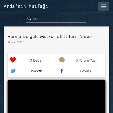
Arda'nın Mutfağı
Toggl
navig
Hurma Dolgulu Muska Tatlısı Tarifi Video
19 Nis 2022
0
Beğen
0 Yorum Yaz
Tweetle
Paylaş