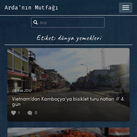
Arda'nın Mutfağı
Toggl
navig
Etiket: dünya yemekleri
09 Kas 2010
Vietnam’dan Kamboçya’ya bisiklet turu notları // 4.
gün
1
0