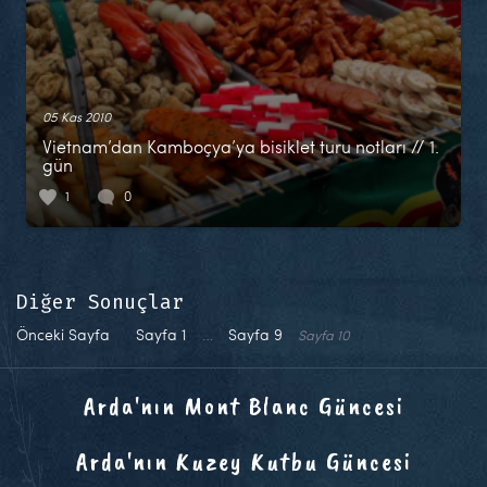
05 Kas 2010
Vietnam’dan Kamboçya’ya bisiklet turu notları // 1.
gün
1
0
Diğer Sonuçlar
Önceki Sayfa
Sayfa
1
…
Sayfa
9
Sayfa
10
Arda'nın Mont Blanc Güncesi
Arda'nın Kuzey Kutbu Güncesi