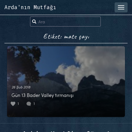
Arda'nın Mutfağı
Toggl
navig
Etiket: mate çayı
26 Şub 2018
Gün 13 Bader Valley tırmanışı
1
1