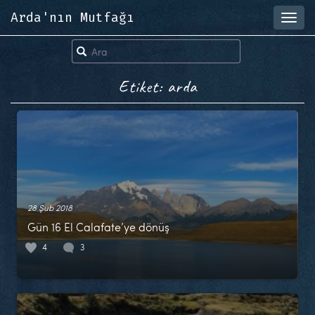
Arda'nın Mutfağı
Toggl
navig
Etiket: arda
28 Şub 2018
Gün 16 El Calafate’ye dönüş
4
3