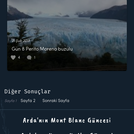
21 Şub 2018
Gün 8 Perito Moreno buzulu
4
1
Diğer Sonuçlar
Sayfa
2
Sonraki Sayfa
Sayfa
1
Arda'nın Mont Blanc Güncesi