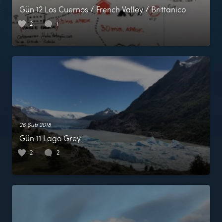
Gün 12 Los Cuernos / French Valley / Brittanico
2
1
26 Şub 2018
Gün 11 Lago Grey
2
2