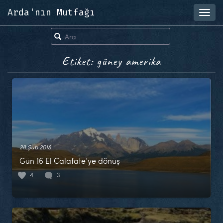
Arda'nın Mutfağı
Toggl
navig
Etiket: güney amerika
28 Şub 2018
Gün 16 El Calafate’ye dönüş
4
3