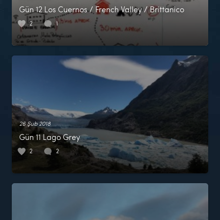
Gün 12 Los Cuernos / French Valley / Brittanico
2
1
26 Şub 2018
Gün 11 Lago Grey
2
2