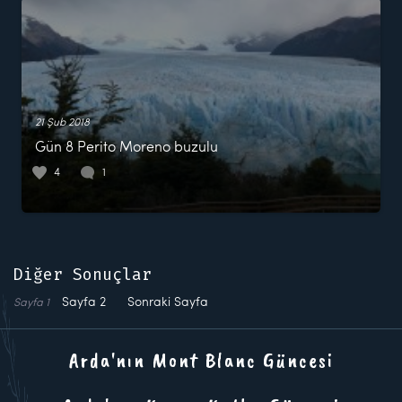
21 Şub 2018
Gün 8 Perito Moreno buzulu
4
1
Diğer Sonuçlar
Sayfa
2
Sonraki Sayfa
Sayfa
1
Arda'nın Mont Blanc Güncesi