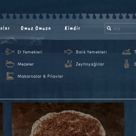
olar
Omuz Omuza
Kimdir
Et Yemekleri
Balık Yemekleri
Mezeler
Zeytinyağlılar
Makarnalar & Pilavlar