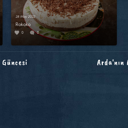
28 May 2022
Rokoko
0
0
 Güncesi
Arda'nın