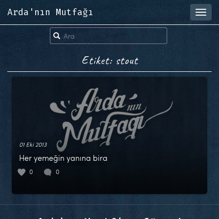
Arda'nın Mutfağı
Toggl
navig
Etiket: stout
01 Eki 2013
Her yemeğin yanına bira
0
0