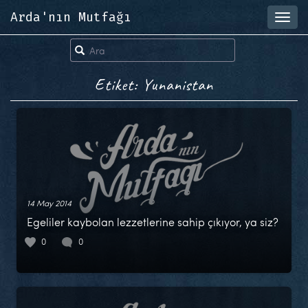
Arda'nın Mutfağı
Toggl
navig
Etiket: Yunanistan
14 May 2014
Egeliler kaybolan lezzetlerine sahip çıkıyor, ya siz?
0
0