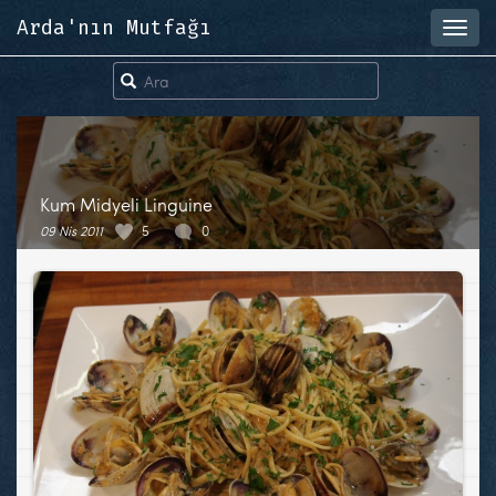
Arda'nın Mutfağı
Toggl
navig
Kum Midyeli Linguine
09 Nis 2011
5
0