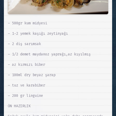
– 500gr kum midyesi
– 1-2 yemek kaşığı zeytinyağı
– 2 diş sarımsak
– 1/2 demet maydanoz yaprağı,az kıyılmış
– az kırmızı biber
– 100ml dry beyaz şarap
– tuz ve karabiber
– 200 gr linguine
ÖN HAZIRLIK