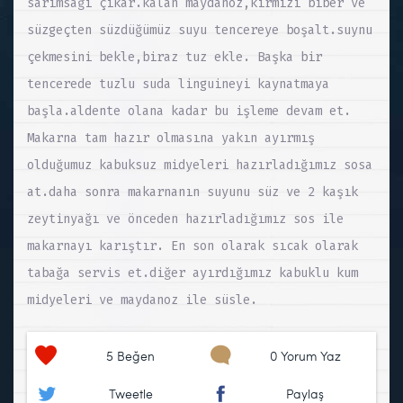
sarımsağı çıkar.kalan maydanoz,kırmızı biber ve
süzgeçten süzdüğümüz suyu tencereye boşalt.suynu
çekmesini bekle,biraz tuz ekle. Başka bir
tencerede tuzlu suda linguineyi kaynatmaya
başla.aldente olana kadar bu işleme devam et.
Makarna tam hazır olmasına yakın ayırmış
olduğumuz kabuksuz midyeleri hazırladığımız sosa
at.daha sonra makarnanın suyunu süz ve 2 kaşık
zeytinyağı ve önceden hazırladığımız sos ile
makarnayı karıştır. En son olarak sıcak olarak
tabağa servis et.diğer ayırdığımız kabuklu kum
midyeleri ve maydanoz ile süsle.
5
Beğen
0 Yorum Yaz
Tweetle
Paylaş