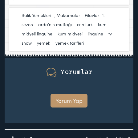
Balık Yemekleri
,
Makarnalar - Pilavlar
1.
sezon
,
arda'nın mutfağı
,
cnn turk
,
kum
midyeli linguine
,
kum midyesi
,
linguine
,
tv
show
,
yemek
,
yemek tarifleri
Yorumlar
Yorum Yap