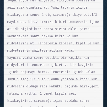
Soğuk suyla kum midyesini yıka,daha sonrasında
ağzı açık olanları at. Yağı tavanın içinde
kızdır,daha sonra 1 diş sarımsağı ikiye böl,1/3
maydanozu, biraz kırmızı biberi tencerenin içine
at.1dk pişirdikten sonra şarabı ekle. Şarap
kaynadıktan sonra dakika bekle ve kum
midyelerini at. Tencerenin kapağını kapat ve kum
midyelerinin ağızları açılana kadar
kaynasın.daha sonra delikli bir kaşıkla kum
midyelerini tencereden çıkart ve bir kevgirin
içinde soğumaya bırak. Tencerenin içinde kalan
suyu süzgeç ile süzdür.onun yanında ¼ kadar kum
midyesini olduğu gibi kabuklu biçimde bırak,geri
kalanını ayıkla. 1 yemek kaşığı yağı
kızdır,ikinci sarımsağı içine at,daha sonra