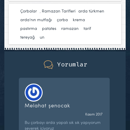
Çorbalar
,
Ramazan Tarifleri
arda türkmen
,
arda'nın mutfağı
,
çorba
,
krema
,
pastırma
,
patates
,
ramazan
,
tarif
,
tereyağ
,
un
Yorumlar
Melahat şenocak
Kasım 2017
Bu çorbayı arda yapalı sık sık yapıyorum
severek içiyoruz