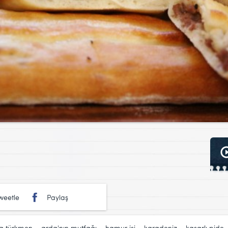
weetle
Paylaş
a türkmen
,
arda'nın mutfağı
,
hamur işi
,
karadeniz
,
kaşarlı pide