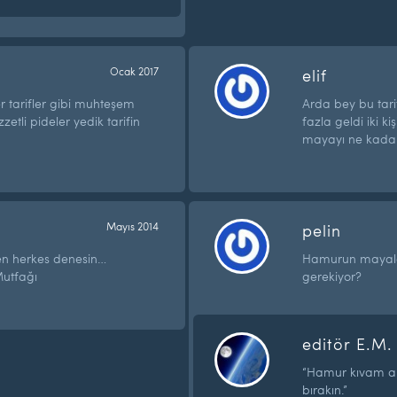
Ocak 2017
elif
r tarifler gibi muhteşem
Arda bey bu tari
zetli pideler yedik tarifin
fazla geldi iki ki
mayayı ne kada
Mayıs 2014
pelin
n herkes denesin…
Hamurun mayala
Mutfağı
gerekiyor?
editör E.M.
“Hamur kıvam a
bırakın.”