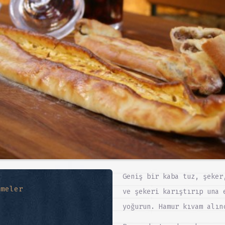
Geniş bir kaba tuz, şeker
emeler
ve şekeri karıştırıp una 
yoğurun. Hamur kıvam alın