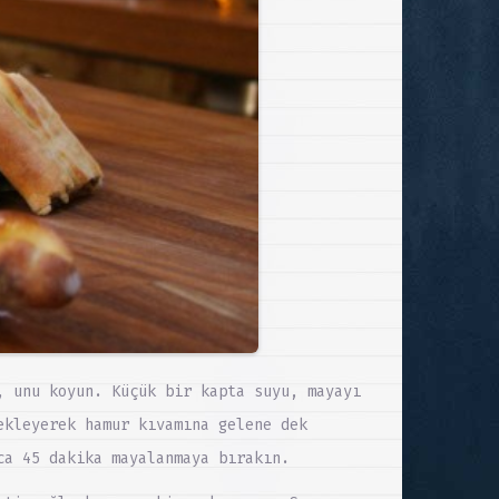
, unu koyun. Küçük bir kapta suyu, mayayı
ekleyerek hamur kıvamına gelene dek
ca 45 dakika mayalanmaya bırakın.