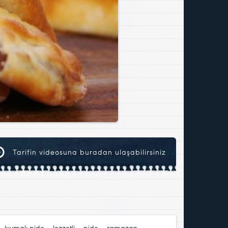
Tarifin videosuna buradan ulaşabilirsiniz
,
kıymalı pide
,
lezzetli
,
pide
,
ramazan
,