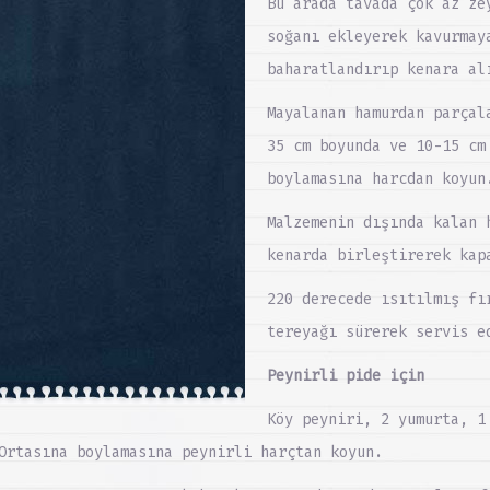
Bu arada tavada çok az ze
soğanı ekleyerek kavurmay
baharatlandırıp kenara al
Mayalanan hamurdan parçal
35 cm boyunda ve 10-15 cm
boylamasına harcdan koyun
Malzemenin dışında kalan 
kenarda birleştirerek kap
220 derecede ısıtılmış fı
tereyağı sürerek servis e
Peynirli pide için
Köy peyniri, 2 yumurta, 1
Ortasına boylamasına peynirli harçtan koyun.