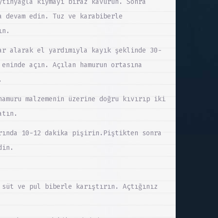
ytinyağla kıymayı biraz kavurun. Sonra
a devam edin. Tuz ve karabiberle
ın.
ar alarak el yardımıyla kayık şeklinde 30-
 eninde açın. Açılan hamurun ortasına
.
hamuru malzemenin üzerine doğru kıvırıp iki
atın.
rında 10-12 dakika pişirin.Piştikten sonra
din.
 süt ve pul biberle karıştırın. Açtığınız