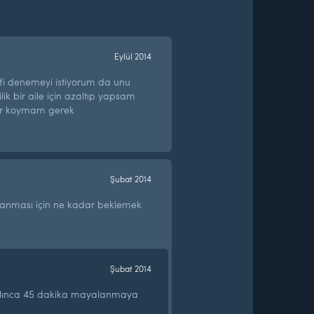
Eylül 2014
fi denemeyi istiyorum da unu
şilik bir aile için azaltıp yapsam
r koymam gerek
Şubat 2014
nması için ne kadar beklemek
Şubat 2014
lınca 45 dakika mayalanmaya