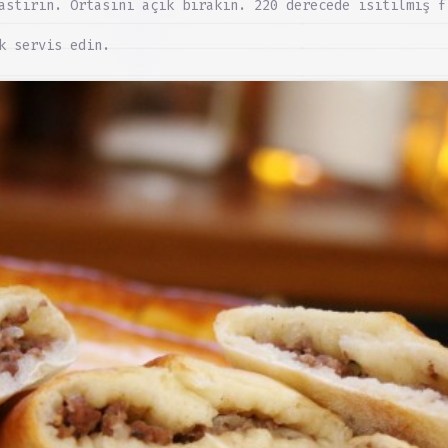
astırın. Ortasını açık bırakın. 220 derecede ısıtılmış f
k servis edin.