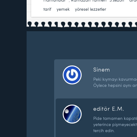
tarif
,
yemek
,
yöresel lezzetler
Sinem
Peki kıymayı kavurmad
Öylece hepsini aynı an
editör E.M.
Pide tamamen kapatıldı
yeterince pişmeyecekt
tercih edin.