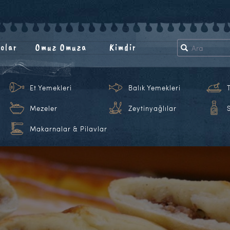
olar
Omuz Omuza
Kimdir
Et Yemekleri
Balık Yemekleri
Mezeler
Zeytinyağlılar
Makarnalar & Pilavlar