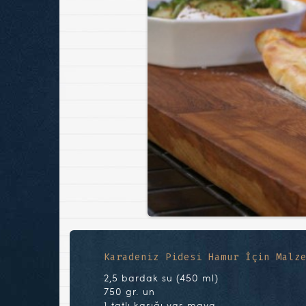
Karadeniz Pidesi Hamur İçin Malz
2,5 bardak su (450 ml)
750 gr. un
1 tatlı kaşığı yaş maya