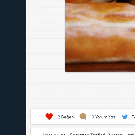
12
Beğen
10 Yorum Yaz
T
Hamurlular
,
Ramazan Tarifleri
3.sezon
,
ard