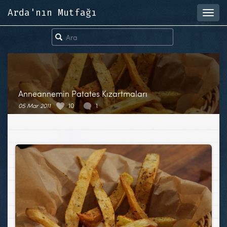
Arda'nın Mutfağı
Toggl
navig
Anneannemin Patates Kızartmaları
05 Mar 2011
10
1