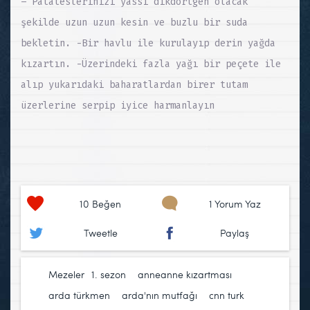
– Patateslerinizi yassı dikdortgen olacak
şekilde uzun uzun kesin ve buzlu bir suda
bekletin. -Bir havlu ile kurulayıp derin yağda
kızartın. -Üzerindeki fazla yağı bir peçete ile
alıp yukarıdaki baharatlardan birer tutam
üzerlerine serpip iyice harmanlayın
10
Beğen
1 Yorum Yaz
Tweetle
Paylaş
Mezeler
1. sezon
,
anneanne kızartması
,
arda türkmen
,
arda'nın mutfağı
,
cnn turk
,