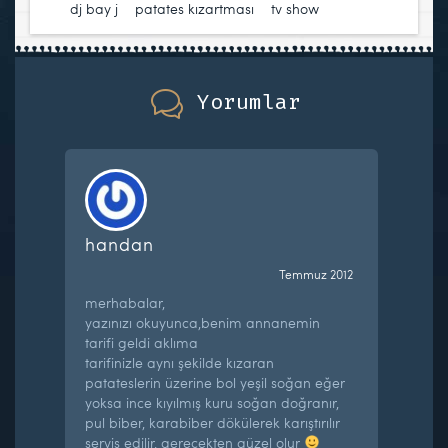
dj bay j
,
patates kızartması
,
tv show
Yorumlar
handan
Temmuz 2012
merhabalar,
yazınızı okuyunca,benim annanemin
tarifi geldi aklıma
tarifinizle aynı şekilde kızaran
patateslerin üzerine bol yeşil soğan eğer
yoksa ince kıyılmış kuru soğan doğranır,
pul biber, karabiber dökülerek karıştırılır
servis edilir, gereçekten güzel olur