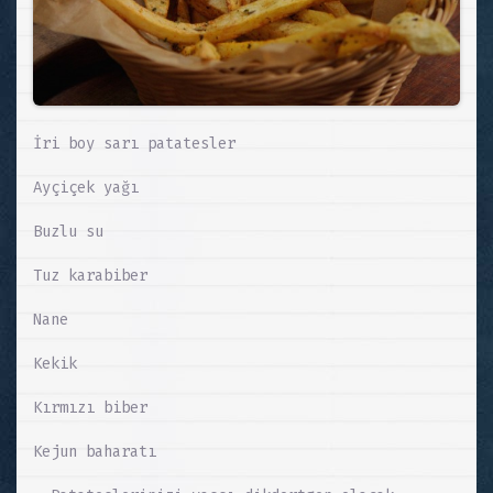
İri boy sarı patatesler
Ayçiçek yağı
Buzlu su
Tuz karabiber
Nane
Kekik
Kırmızı biber
Kejun baharatı