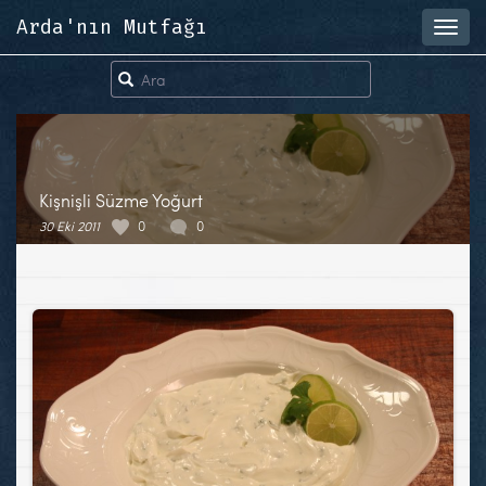
Arda'nın Mutfağı
Toggl
navig
Kişnişli Süzme Yoğurt
30 Eki 2011
0
0