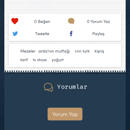
0
Beğen
0 Yorum Yaz
Tweetle
Paylaş
Mezeler
arda'nın mutfağı
,
cnn turk
,
kişniş
,
tarif
,
tv show
,
yoğurt
Yorumlar
Yorum Yap