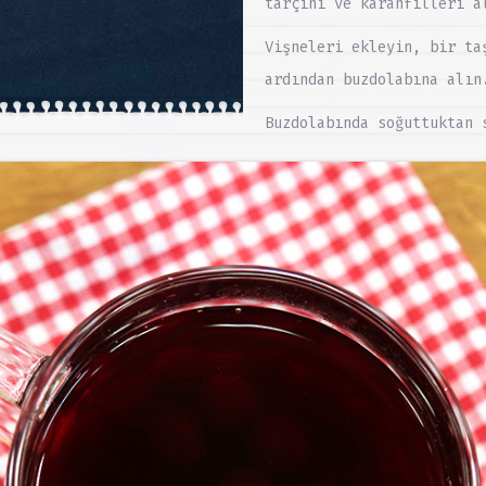
tarçını ve karanfilleri a
Vişneleri ekleyin, bir ta
ardından buzdolabına alın
Buzdolabında soğuttuktan 