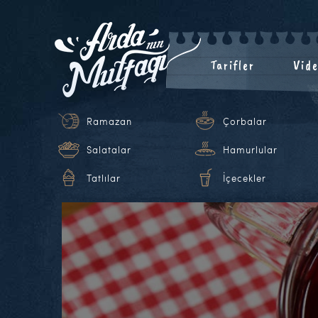
Tarifler
Vide
Ramazan
Çorbalar
Salatalar
Hamurlular
Tatlılar
İçecekler