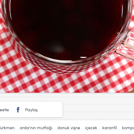
eetle
Paylaş
türkmen
,
arda'nın mutfağı
,
donuk vişne
,
içecek
,
karanfil
,
kompo