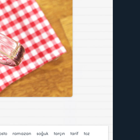
sto
,
ramazan
,
soğuk
,
tarçın
,
tarif
,
toz