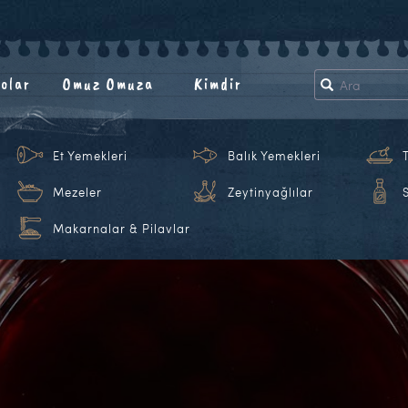
olar
Omuz Omuza
Kimdir
Et Yemekleri
Balık Yemekleri
Mezeler
Zeytinyağlılar
Makarnalar & Pilavlar