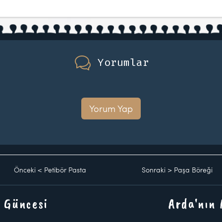
Yorumlar
Yorum Yap
Önceki
<
Petibör Pasta
Sonraki
>
Paşa Böreği
 Güncesi
Arda'nın