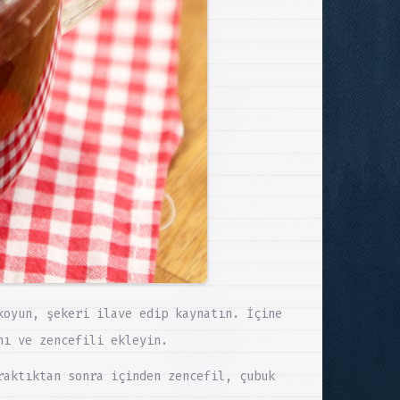
koyun, şekeri ilave edip kaynatın. İçine
nı ve zencefili ekleyin.
raktıktan sonra içinden zencefil, çubuk