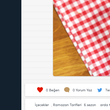
0
Beğen
0 Yorum Yaz
Tw
İçecekler
,
Ramazan Tarifleri
6.sezon
,
arda 