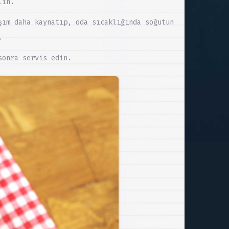
lın.
şım daha kaynatıp, oda sıcaklığında soğutun
.
sonra servis edin.