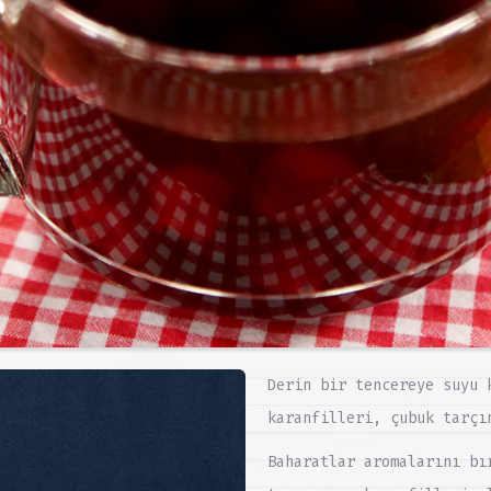
Derin bir tencereye suyu 
karanfilleri, çubuk tarçı
Baharatlar aromalarını bı