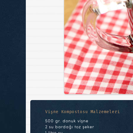
Vişne Kompostosu Malzemeleri
500 gr. donuk vişne
2 su bardağı toz şeker
1 litre su