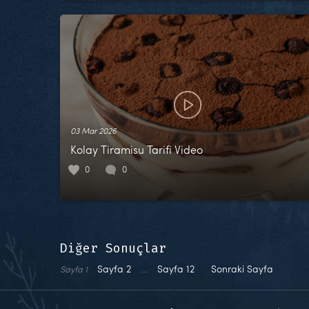
03 Mar 2026
Kolay Tiramisu Tarifi Video
0
0
Diğer Sonuçlar
Sayfa
2
…
Sayfa
12
Sonraki Sayfa
Sayfa
1