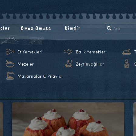
olar
Omuz Omuza
Kimdir
Et Yemekleri
Balık Yemekleri
Mezeler
Zeytinyağlılar
Makarnalar & Pilavlar