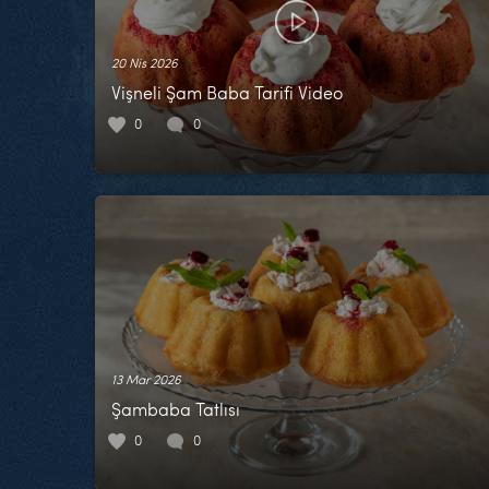
20 Nis 2026
Vişneli Şam Baba Tarifi Video
0
0
13 Mar 2026
Şambaba Tatlısı
0
0