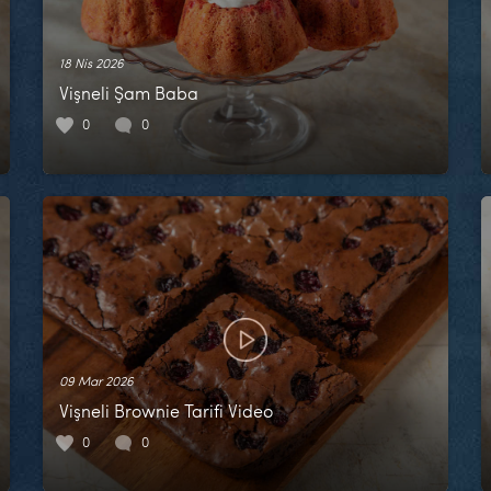
18 Nis 2026
Vişneli Şam Baba
0
0
09 Mar 2026
Vişneli Brownie Tarifi Video
0
0