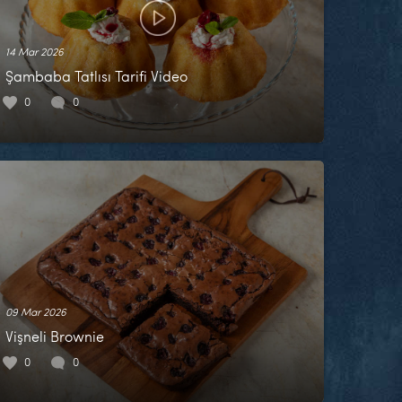
14 Mar 2026
Şambaba Tatlısı Tarifi Video
0
0
09 Mar 2026
Vişneli Brownie
0
0